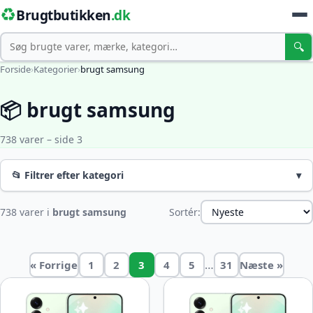
♻️
Brugtbutikken
.dk
Søg
🔍
Forside
›
Kategorier
›
brugt samsung
📦 brugt samsung
738 varer – side 3
📂 Filtrer efter kategori
▾
738 varer i
brugt samsung
Sortér:
…
« Forrige
1
2
3
4
5
31
Næste »