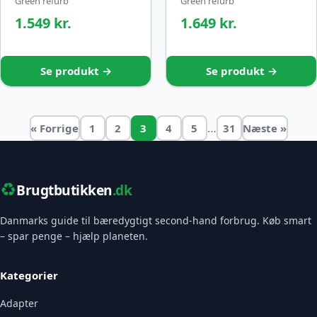
Green refurb
Green refurb
1.549 kr.
1.649 kr.
Se produkt →
Se produkt →
…
« Forrige
1
2
3
4
5
31
Næste »
♻️
Brugtbutikken
.dk
Danmarks guide til bæredygtigt second-hand forbrug. Køb smart
– spar penge – hjælp planeten.
Kategorier
Adapter