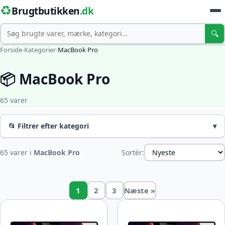
♻️
Brugtbutikken
.dk
Søg
🔍
Forside
›
Kategorier
›
MacBook Pro
📦 MacBook Pro
65 varer
📂 Filtrer efter kategori
▾
65 varer i
MacBook Pro
Sortér:
1
2
3
Næste »