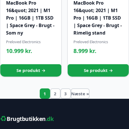
MacBook Pro
MacBook Pro
16&quot; 2021 | M1
16&quot; 2021 | M1
Pro | 16GB | 1TB SSD
Pro | 16GB | 1TB SSD
| Space Grey - Brugt -
| Space Grey - Brugt -
Som ny
Rimelig stand
Preloved Electronics
Preloved Electronics
10.999 kr.
8.999 kr.
Se produkt →
Se produkt →
1
2
3
Næste »
♻️
Brugtbutikken
.dk