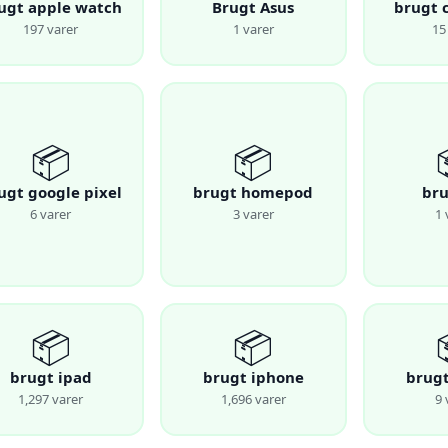
ugt apple watch
Brugt Asus
brugt 
197 varer
1 varer
15
📦
📦
ugt google pixel
brugt homepod
bru
6 varer
3 varer
1 
📦
📦
brugt ipad
brugt iphone
brugt
1,297 varer
1,696 varer
9 