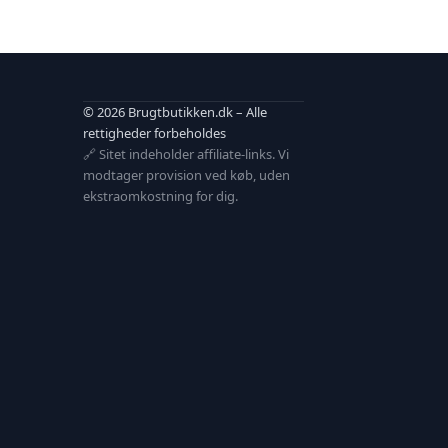
© 2026 Brugtbutikken.dk – Alle
rettigheder forbeholdes
🔗 Sitet indeholder affiliate-links. Vi
modtager provision ved køb, uden
ekstraomkostning for dig.