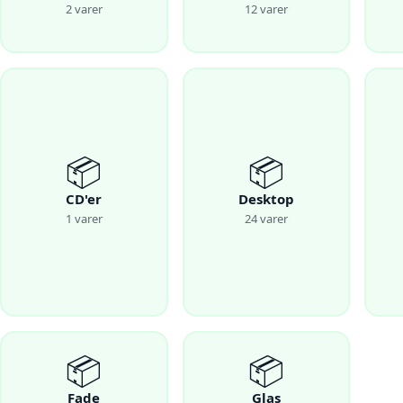
2 varer
12 varer
📦
📦
CD'er
Desktop
1 varer
24 varer
📦
📦
Fade
Glas