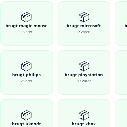
📦
📦
brugt magic mouse
brugt microsoft
b
1 varer
2 varer
📦
📦
brugt philips
brugt playstation
2 varer
13 varer
📦
📦
brugt ukendt
brugt xbox