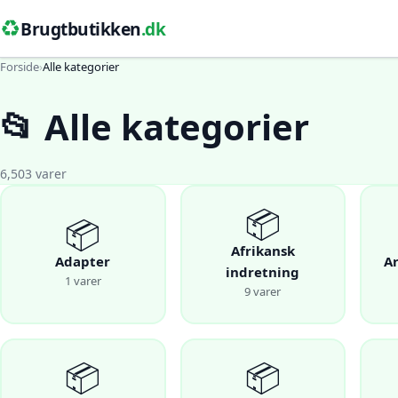
♻️
Brugtbutikken
.dk
Forside
›
Alle kategorier
📂 Alle kategorier
6,503 varer
📦
📦
Afrikansk
Adapter
A
indretning
1 varer
9 varer
📦
📦