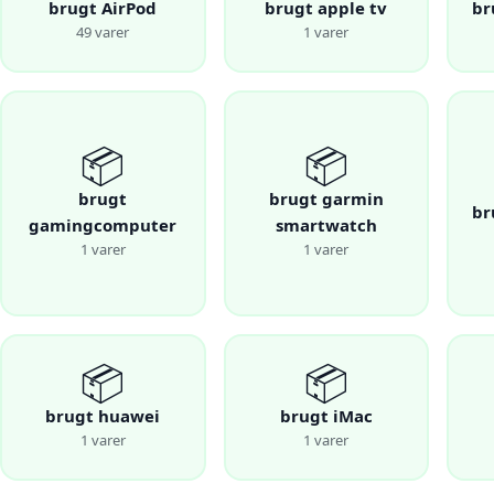
brugt AirPod
brugt apple tv
br
49 varer
1 varer
📦
📦
brugt
brugt garmin
br
gamingcomputer
smartwatch
1 varer
1 varer
📦
📦
brugt huawei
brugt iMac
1 varer
1 varer