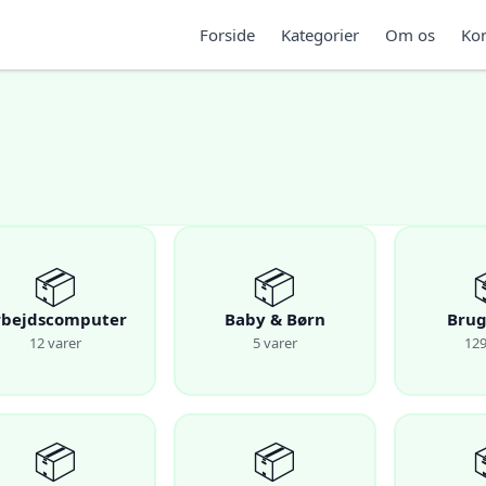
Forside
Kategorier
Om os
Kon
📦
📦
rbejdscomputer
Baby & Børn
Brug
12 varer
5 varer
129
📦
📦