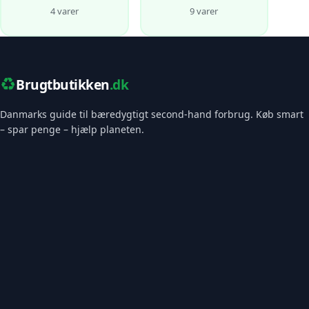
4 varer
9 varer
♻️
Brugtbutikken
.dk
Danmarks guide til bæredygtigt second-hand forbrug. Køb smart
– spar penge – hjælp planeten.