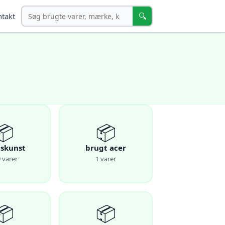
Søg
🔍
takt
📦
📦
skunst
brugt acer
 varer
1 varer
📦
📦