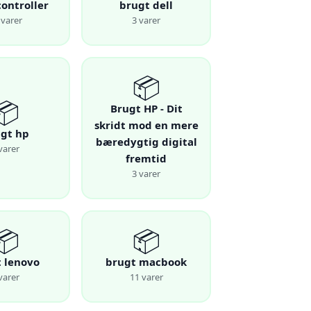
controller
brugt dell
 varer
3 varer
📦
📦
Brugt HP - Dit
skridt mod en mere
gt hp
bæredygtig digital
varer
fremtid
3 varer
📦
📦
 lenovo
brugt macbook
varer
11 varer