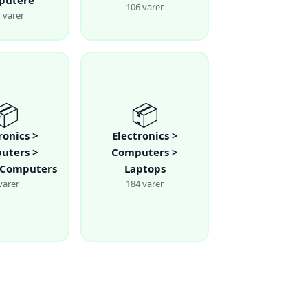
putere
106 varer
 varer
📦
📦
ronics >
Electronics >
uters >
Computers >
 Computers
Laptops
varer
184 varer