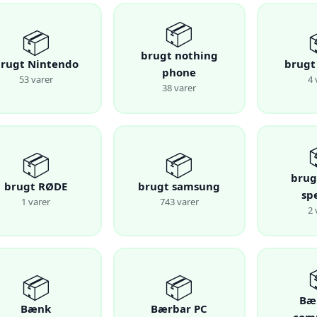
📦
📦
brugt nothing
rugt Nintendo
brugt
phone
53 varer
4 
38 varer
📦
📦
brug
brugt RØDE
brugt samsung
sp
1 varer
743 varer
2 
📦
📦
Bæ
Bænk
Bærbar PC