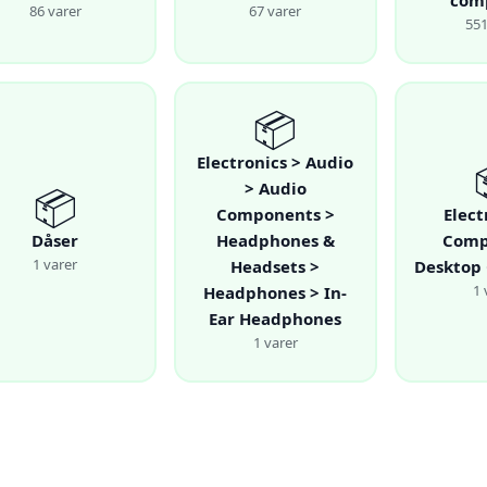
com
86 varer
67 varer
551
📦
Electronics > Audio
> Audio
📦
Components >
Elect
Dåser
Headphones &
Comp
1 varer
Headsets >
Desktop
1 
Headphones > In-
Ear Headphones
1 varer