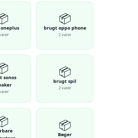
📦
📦
 oneplus
brugt oppo phone
varer
2 varer
📦
📦
t sonos
brugt spil
eaker
2 varer
varer
📦
📦
rbare
Bøger