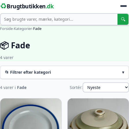
♻️
Brugtbutikken
.dk
Søg
🔍
Forside
›
Kategorier
›
Fade
📦 Fade
4 varer
📂 Filtrer efter kategori
▾
4 varer i
Fade
Sortér: