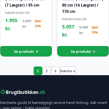
(7 Lægter) / 95 cm
80 cm (14 Lægter) /
170 cm
Kabeltromlen DK
Kabeltromlen DK
1.955
2.299
Spar
5.057
15%
kr.
5.949
kr.
Spar
15%
kr.
kr.
Se produkt →
Se produkt →
1
2
3
Næste »
♻️
Brugtbutikken
.dk
Danmarks guide til bæredygtigt second-hand forbrug. Køb smart
– spar penge – hjælp planeten.