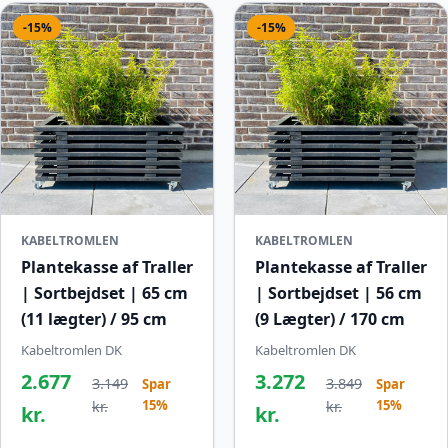
-15%
-15%
KABELTROMLEN
KABELTROMLEN
Plantekasse af Traller
Plantekasse af Traller
| Sortbejdset | 65 cm
| Sortbejdset | 56 cm
(11 lægter) / 95 cm
(9 Lægter) / 170 cm
Kabeltromlen DK
Kabeltromlen DK
2.677
3.272
3.149
3.849
Spar
Spar
15%
15%
kr.
kr.
kr.
kr.