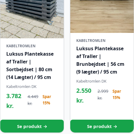
KABELTROMLEN
KABELTROMLEN
Luksus Plantekasse
Luksus Plantekasse
af Traller |
af Traller |
Brunbejdset | 56 cm
Sortbejdset | 80 cm
(9 lægter) / 95 cm
(14 Lægter) / 95 cm
Kabeltromlen DK
Kabeltromlen DK
2.550
2.999
Spar
3.782
4.449
Spar
15%
kr.
kr.
15%
kr.
kr.
Se produkt →
Se produkt →