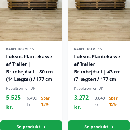
KABELTROMLEN
KABELTROMLEN
Luksus Plantekasse
Luksus Plantekasse
af Traller |
af Traller |
Brunbejdset | 80 cm
Brunbejdset | 43 cm
(14 Lægter) / 177 cm
(7 lægter) / 177 cm
Kabeltromlen DK
Kabeltromlen DK
5.525
3.272
6.499
3.849
Spar
Spar
15%
15%
kr.
kr.
kr.
kr.
Se produkt →
Se produkt →