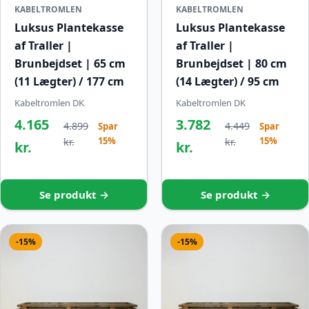
KABELTROMLEN
KABELTROMLEN
Luksus Plantekasse
Luksus Plantekasse
af Traller |
af Traller |
Brunbejdset | 65 cm
Brunbejdset | 80 cm
(11 Lægter) / 177 cm
(14 Lægter) / 95 cm
Kabeltromlen DK
Kabeltromlen DK
4.165
3.782
4.899
4.449
Spar
Spar
15%
15%
kr.
kr.
kr.
kr.
Se produkt →
Se produkt →
-15%
-15%