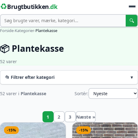
♻️
Brugtbutikken
.dk
Søg
🔍
Forside
›
Kategorier
›
Plantekasse
📦 Plantekasse
52 varer
📂 Filtrer efter kategori
▾
52 varer i
Plantekasse
Sortér:
1
2
3
Næste »
-15%
-15%