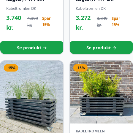
Kabeltromlen DK
Kabeltromlen DK
3.740
3.272
4.399
3.849
Spar
Spar
15%
15%
kr.
kr.
kr.
kr.
Se produkt →
Se produkt →
-15%
-15%
KABELTROMLEN