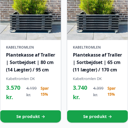
KABELTROMLEN
KABELTROMLEN
Plantekasse af Traller
Plantekasse af Traller
| Sortbejdset | 80 cm
| Sortbejdset | 65 cm
(14 Lægter) / 95 cm
(11 lægter) / 170 cm
Kabeltromlen DK
Kabeltromlen DK
3.570
3.740
4.199
4.399
Spar
Spar
15%
15%
kr.
kr.
kr.
kr.
Se produkt →
Se produkt →