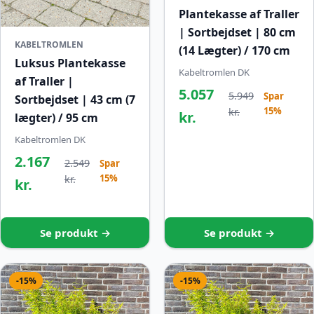
Plantekasse af Traller
| Sortbejdset | 80 cm
KABELTROMLEN
(14 Lægter) / 170 cm
Luksus Plantekasse
Kabeltromlen DK
af Traller |
5.057
5.949
Spar
Sortbejdset | 43 cm (7
15%
kr.
kr.
lægter) / 95 cm
Kabeltromlen DK
2.167
2.549
Spar
15%
kr.
kr.
Se produkt →
Se produkt →
-15%
-15%