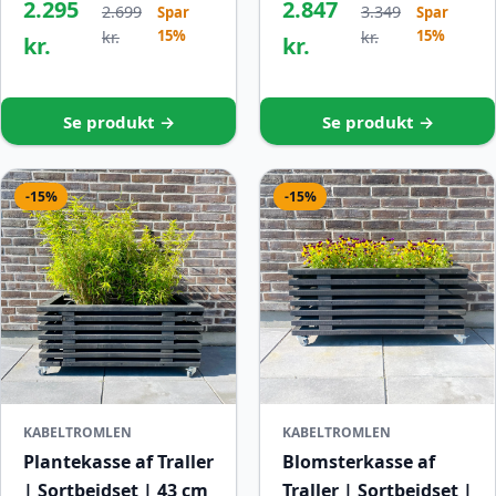
2.295
2.847
2.699
3.349
Spar
Spar
15%
15%
kr.
kr.
kr.
kr.
Se produkt →
Se produkt →
-15%
-15%
KABELTROMLEN
KABELTROMLEN
Plantekasse af Traller
Blomsterkasse af
| Sortbejdset | 43 cm
Traller | Sortbejdset |