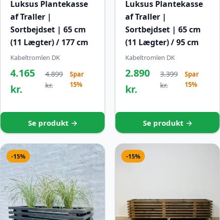
Luksus Plantekasse
Luksus Plantekasse
af Traller |
af Traller |
Sortbejdset | 65 cm
Sortbejdset | 65 cm
(11 Lægter) / 177 cm
(11 Lægter) / 95 cm
Kabeltromlen DK
Kabeltromlen DK
4.165
2.890
4.899
3.399
Spar
Spar
15%
15%
kr.
kr.
kr.
kr.
Se produkt →
Se produkt →
-15%
-15%