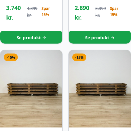
3.740
2.890
4.399
3.399
Spar
Spar
15%
15%
kr.
kr.
kr.
kr.
Se produkt →
Se produkt →
-15%
-15%