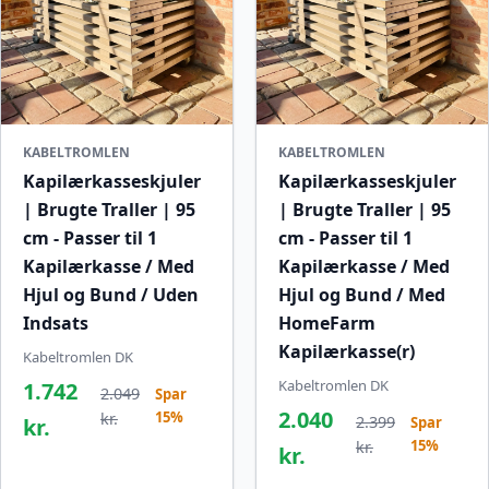
KABELTROMLEN
KABELTROMLEN
Kapilærkasseskjuler
Kapilærkasseskjuler
| Brugte Traller | 95
| Brugte Traller | 95
cm - Passer til 1
cm - Passer til 1
Kapilærkasse / Med
Kapilærkasse / Med
Hjul og Bund / Uden
Hjul og Bund / Med
Indsats
HomeFarm
Kapilærkasse(r)
Kabeltromlen DK
Kabeltromlen DK
1.742
2.049
Spar
2.040
15%
kr.
2.399
kr.
Spar
15%
kr.
kr.