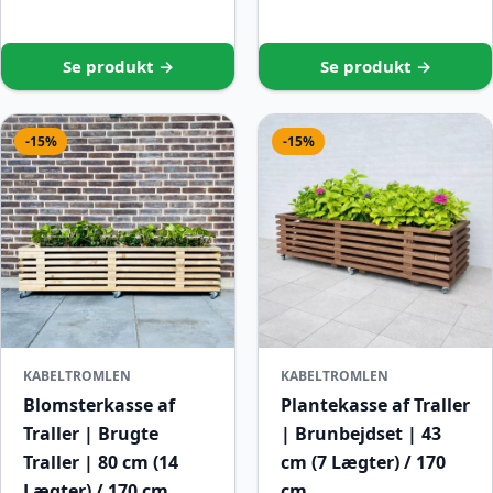
Se produkt →
Se produkt →
-15%
-15%
KABELTROMLEN
KABELTROMLEN
Blomsterkasse af
Plantekasse af Traller
Traller | Brugte
| Brunbejdset | 43
Traller | 80 cm (14
cm (7 Lægter) / 170
Lægter) / 170 cm
cm