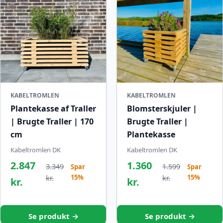
KABELTROMLEN
KABELTROMLEN
Plantekasse af Traller
Blomsterskjuler |
| Brugte Traller | 170
Brugte Traller |
cm
Plantekasse
Kabeltromlen DK
Kabeltromlen DK
2.847
1.360
3.349
1.599
Spar
Spar
15%
15%
kr.
kr.
kr.
kr.
Se produkt →
Se produkt →