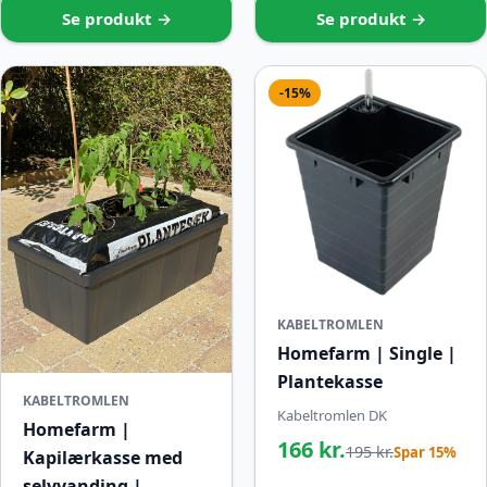
Se produkt →
Se produkt →
-15%
KABELTROMLEN
Homefarm | Single |
Plantekasse
KABELTROMLEN
Kabeltromlen DK
Homefarm |
166 kr.
195 kr.
Spar 15%
Kapilærkasse med
selvvanding |