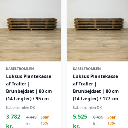
KABELTROMLEN
KABELTROMLEN
Luksus Plantekasse
Luksus Plantekasse
af Traller |
af Traller |
Brunbejdset | 80 cm
Brunbejdset | 80 cm
(14 Lægter) / 95 cm
(14 Lægter) / 177 cm
Kabeltromlen DK
Kabeltromlen DK
3.782
5.525
4.449
6.499
Spar
Spar
15%
15%
kr.
kr.
kr.
kr.