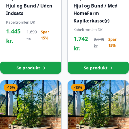
Hjul og Bund / Uden
Hjul og Bund / Med
Indsats
HomeFarm
Kapilærkasse(r)
Kabeltromlen DK
Kabeltromlen DK
1.445
1.699
Spar
1.742
15%
kr.
2.049
kr.
Spar
15%
kr.
kr.
Se produkt →
Se produkt →
-15%
-15%