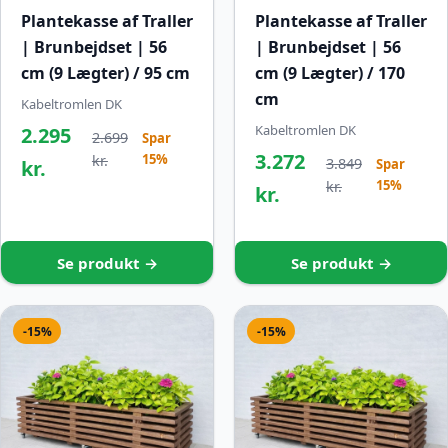
Plantekasse af Traller
Plantekasse af Traller
| Brunbejdset | 56
| Brunbejdset | 56
cm (9 Lægter) / 95 cm
cm (9 Lægter) / 170
cm
Kabeltromlen DK
Kabeltromlen DK
2.295
2.699
Spar
3.272
15%
kr.
3.849
kr.
Spar
15%
kr.
kr.
Se produkt →
Se produkt →
-15%
-15%