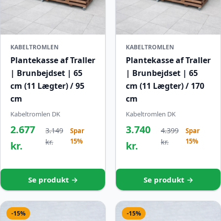
KABELTROMLEN
KABELTROMLEN
Plantekasse af Traller
Plantekasse af Traller
| Brunbejdset | 65
| Brunbejdset | 65
cm (11 Lægter) / 95
cm (11 Lægter) / 170
cm
cm
Kabeltromlen DK
Kabeltromlen DK
2.677
3.740
3.149
4.399
Spar
Spar
15%
15%
kr.
kr.
kr.
kr.
Se produkt →
Se produkt →
-15%
-15%