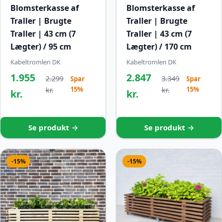
Blomsterkasse af
Blomsterkasse af
Traller | Brugte
Traller | Brugte
Traller | 43 cm (7
Traller | 43 cm (7
Lægter) / 95 cm
Lægter) / 170 cm
Kabeltromlen DK
Kabeltromlen DK
1.955
2.847
2.299
3.349
Spar
Spar
15%
15%
kr.
kr.
kr.
kr.
Se produkt →
Se produkt →
-15%
-15%