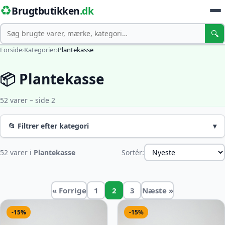
♻️
Brugtbutikken
.dk
Søg
🔍
Forside
›
Kategorier
›
Plantekasse
📦 Plantekasse
52 varer – side 2
📂 Filtrer efter kategori
▾
52 varer i
Plantekasse
Sortér:
« Forrige
1
2
3
Næste »
-15%
-15%