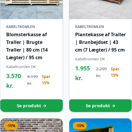
KABELTROMLEN
KABELTROMLEN
Blomsterkasse af
Plantekasse af Traller
Traller | Brugte
| Brunbejdset | 43
Traller | 80 cm (14
cm (7 Lægter) / 95 cm
Lægter) / 95 cm
Kabeltromlen DK
Kabeltromlen DK
1.955
2.299
Spar
3.570
15%
kr.
4.199
Spar
kr.
15%
kr.
kr.
Se produkt →
Se produkt →
-15%
-15%