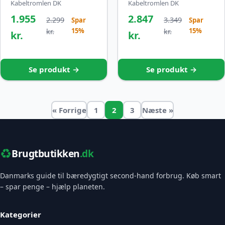
Kabeltromlen DK
Kabeltromlen DK
1.955
2.847
2.299
3.349
Spar
Spar
15%
15%
kr.
kr.
kr.
kr.
Se produkt →
Se produkt →
« Forrige
1
2
3
Næste »
♻️
Brugtbutikken
.dk
Danmarks guide til bæredygtigt second-hand forbrug. Køb smart
– spar penge – hjælp planeten.
Kategorier