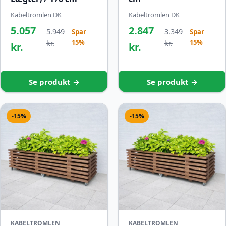
Kabeltromlen DK
Kabeltromlen DK
5.057
2.847
5.949
3.349
Spar
Spar
15%
15%
kr.
kr.
kr.
kr.
Se produkt →
Se produkt →
-15%
-15%
KABELTROMLEN
KABELTROMLEN