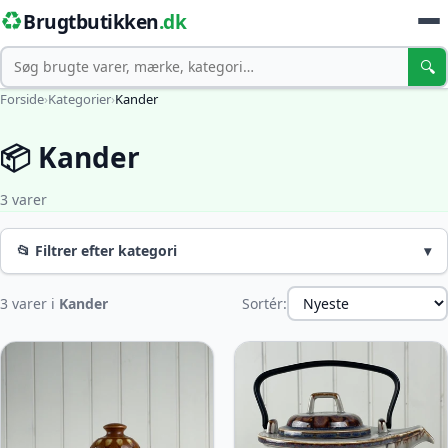
♻️
Brugtbutikken
.dk
Søg
🔍
Forside
›
Kategorier
›
Kander
📦 Kander
3 varer
📂 Filtrer efter kategori
▾
3 varer i
Kander
Sortér: