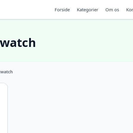
Forside
Kategorier
Om os
Kon
twatch
twatch