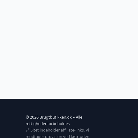
© 2026 Brugtbutikken.dk – Alle
rettigheder forbeholdes
🔗 Sitet indeholder affiliate-links. Vi
modtager provision ved køb, uden