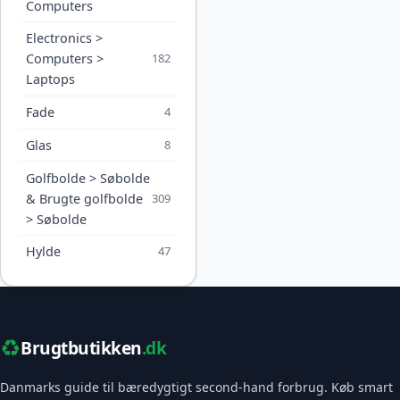
Computers
Electronics >
Computers >
182
Laptops
Fade
4
Glas
8
Golfbolde > Søbolde
& Brugte golfbolde
309
> Søbolde
Hylde
47
♻️
Brugtbutikken
.dk
Danmarks guide til bæredygtigt second-hand forbrug. Køb smart