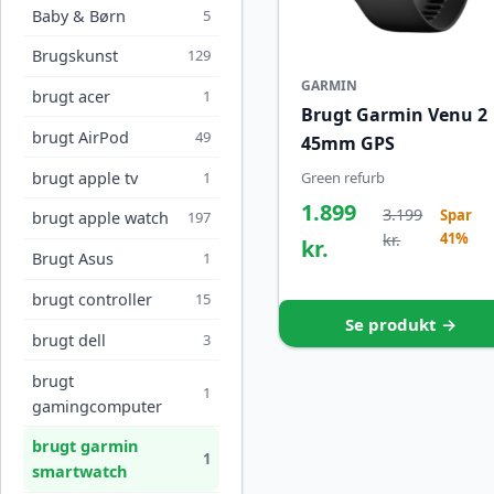
Baby & Børn
5
Brugskunst
129
GARMIN
brugt acer
1
Brugt Garmin Venu 2
brugt AirPod
49
45mm GPS
brugt apple tv
1
Green refurb
1.899
3.199
Spar
brugt apple watch
197
41%
kr.
kr.
Brugt Asus
1
brugt controller
15
Se produkt →
brugt dell
3
brugt
1
gamingcomputer
brugt garmin
1
smartwatch