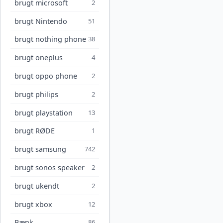
brugt microsoft
2
brugt Nintendo
51
brugt nothing phone
38
brugt oneplus
4
brugt oppo phone
2
brugt philips
2
brugt playstation
13
brugt RØDE
1
brugt samsung
742
brugt sonos speaker
2
brugt ukendt
2
brugt xbox
12
Bænk
86