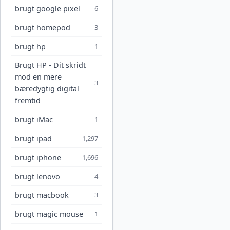
brugt google pixel
6
brugt homepod
3
brugt hp
1
Brugt HP - Dit skridt
mod en mere
3
bæredygtig digital
fremtid
brugt iMac
1
brugt ipad
1,297
brugt iphone
1,696
brugt lenovo
4
brugt macbook
3
brugt magic mouse
1