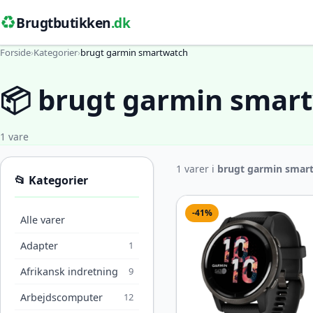
♻️
Brugtbutikken
.dk
Forside
›
Kategorier
›
brugt garmin smartwatch
📦 brugt garmin smar
1 vare
1 varer i
brugt garmin smar
📂 Kategorier
-41%
Alle varer
Adapter
1
Afrikansk indretning
9
Arbejdscomputer
12