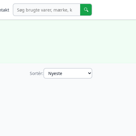
Søg
🔍
takt
Sortér: