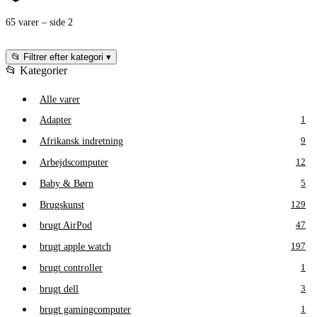
65 varer – side 2
📂 Filtrer efter kategori
▾
📂 Kategorier
Alle varer
Adapter
1
Afrikansk indretning
9
Arbejdscomputer
12
Baby & Børn
5
Brugskunst
129
brugt AirPod
47
brugt apple watch
197
brugt controller
1
brugt dell
3
brugt gamingcomputer
1