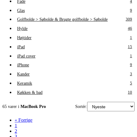
Fade
4
Glas
9
Golfbolde > Søbolde & Brugte golfbolde > Søbolde
309
Hylde
46
Højtider
1
iPad
15
iPad cover
1
iPhone
9
Kander
3
Keramik
5
Køkken & bad
10
65 varer i
MacBook Pro
Sortér:
« Forrige
1
2
3