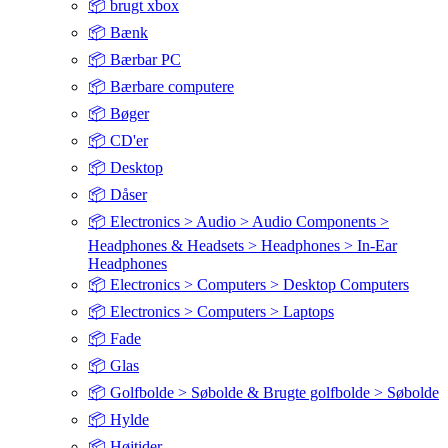
📦 brugt xbox
📦 Bænk
📦 Bærbar PC
📦 Bærbare computere
📦 Bøger
📦 CD'er
📦 Desktop
📦 Dåser
📦 Electronics > Audio > Audio Components >
Headphones & Headsets > Headphones > In-Ear
Headphones
📦 Electronics > Computers > Desktop Computers
📦 Electronics > Computers > Laptops
📦 Fade
📦 Glas
📦 Golfbolde > Søbolde & Brugte golfbolde > Søbolde
📦 Hylde
📦 Højtider