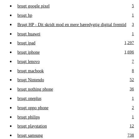
brugt google pixel
5
brugt hp
1
Brugt HP - Dit skridt mod en mere bæredygtig digital fremtid
3
brugt huawei
1
brugt ipad
1,297
brugt iphone
1,696
brugt lenovo
7
brugt macbook
8
brugt Nintendo
52
brugt nothing phone
36
brugt oneplus
1
brugt oppo phone
2
brugt philips
1
brugt playstation
12
brugt samsung
738