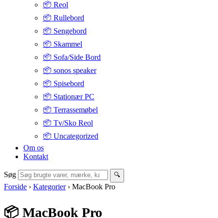
📦 Reol
📦 Rullebord
📦 Sengebord
📦 Skammel
📦 Sofa/Side Bord
📦 sonos speaker
📦 Spisebord
📦 Stationær PC
📦 Terrassemøbel
📦 Tv/Sko Reol
📦 Uncategorized
Om os
Kontakt
Søg
🔍
Forside
›
Kategorier
›
MacBook Pro
📦 MacBook Pro