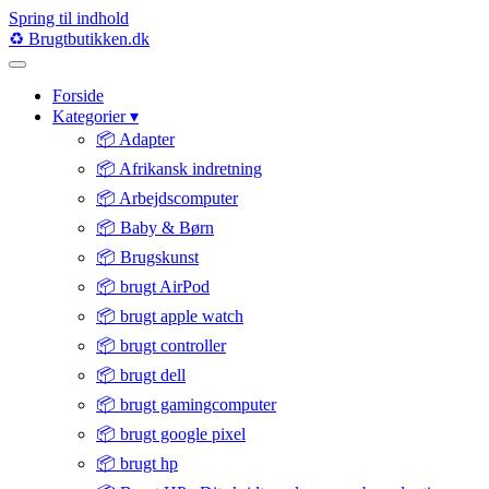
Spring til indhold
♻️
Brugtbutikken
.dk
Forside
Kategorier
▾
📦 Adapter
📦 Afrikansk indretning
📦 Arbejdscomputer
📦 Baby & Børn
📦 Brugskunst
📦 brugt AirPod
📦 brugt apple watch
📦 brugt controller
📦 brugt dell
📦 brugt gamingcomputer
📦 brugt google pixel
📦 brugt hp