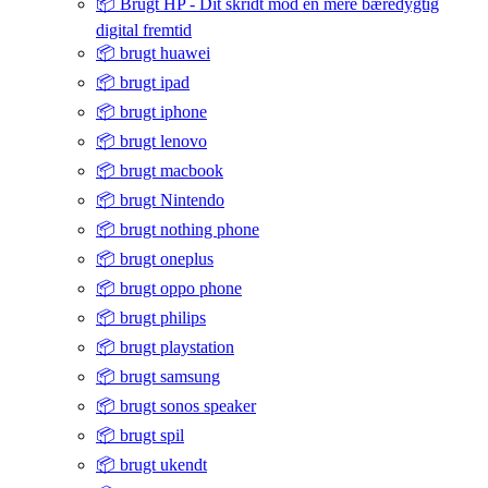
📦 Brugt HP - Dit skridt mod en mere bæredygtig
digital fremtid
📦 brugt huawei
📦 brugt ipad
📦 brugt iphone
📦 brugt lenovo
📦 brugt macbook
📦 brugt Nintendo
📦 brugt nothing phone
📦 brugt oneplus
📦 brugt oppo phone
📦 brugt philips
📦 brugt playstation
📦 brugt samsung
📦 brugt sonos speaker
📦 brugt spil
📦 brugt ukendt