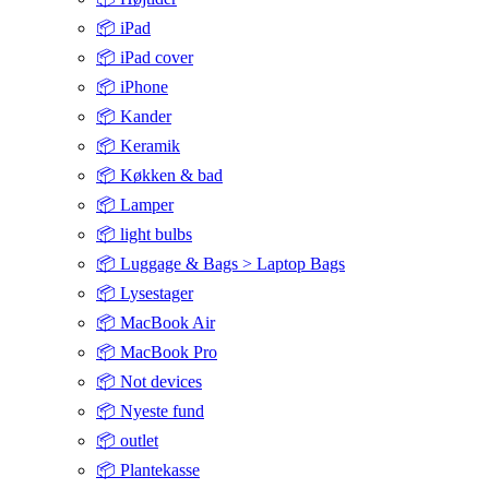
📦 iPad
📦 iPad cover
📦 iPhone
📦 Kander
📦 Keramik
📦 Køkken & bad
📦 Lamper
📦 light bulbs
📦 Luggage & Bags > Laptop Bags
📦 Lysestager
📦 MacBook Air
📦 MacBook Pro
📦 Not devices
📦 Nyeste fund
📦 outlet
📦 Plantekasse