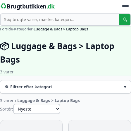
♻️
Brugtbutikken
.dk
Søg
🔍
Forside
›
Kategorier
›
Luggage & Bags > Laptop Bags
📦 Luggage & Bags > Laptop
Bags
3 varer
📂 Filtrer efter kategori
▾
3 varer i
Luggage & Bags > Laptop Bags
Sortér: