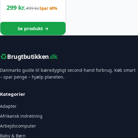
299 kr.
499 kr.
Spar 40%
Se produkt →
♻️
Brugtbutikken
.dk
Danmarks guide til bæredygtigt second-hand forbrug. Køb smart
– spar penge – hjælp planeten.
Kategorier
Adapter
Afrikansk indretning
Arbejdscomputer
Baby & Børn