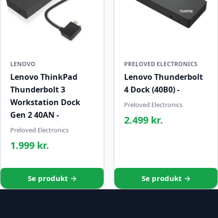
LENOVO
PRELOVED ELECTRONICS
Lenovo ThinkPad
Lenovo Thunderbolt
Thunderbolt 3
4 Dock (40B0) -
Workstation Dock
Preloved Electronics
Gen 2 40AN -
2.499 kr.
Preloved Electronics
1.999 kr.
Se produkt →
Se produkt →