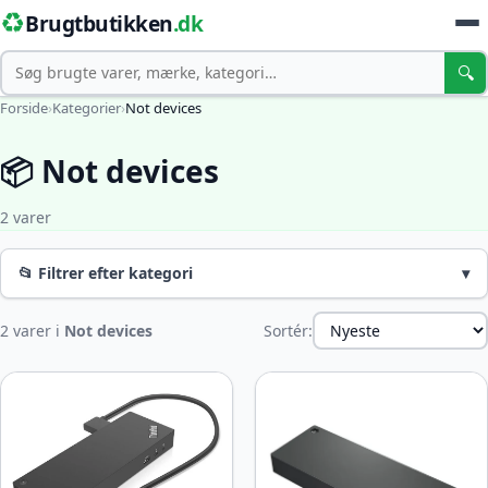
♻️
Brugtbutikken
.dk
Søg
🔍
Forside
›
Kategorier
›
Not devices
📦 Not devices
2 varer
📂 Filtrer efter kategori
▾
2 varer i
Not devices
Sortér: