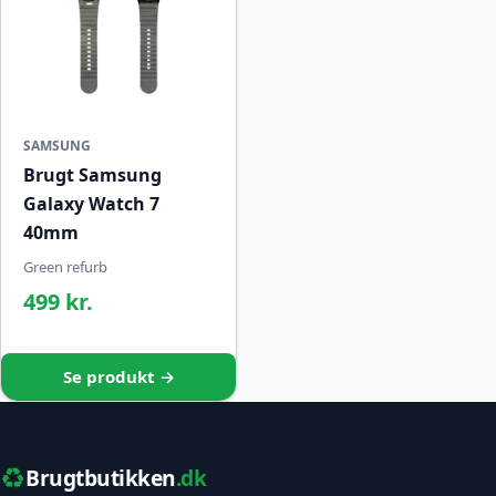
SAMSUNG
Brugt Samsung
Galaxy Watch 7
40mm
Green refurb
499 kr.
Se produkt →
♻️
Brugtbutikken
.dk