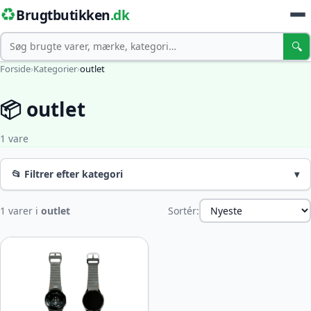
♻️
Brugtbutikken
.dk
Søg
🔍
Forside
›
Kategorier
›
outlet
📦 outlet
1 vare
📂 Filtrer efter kategori
▾
1 varer i
outlet
Sortér: