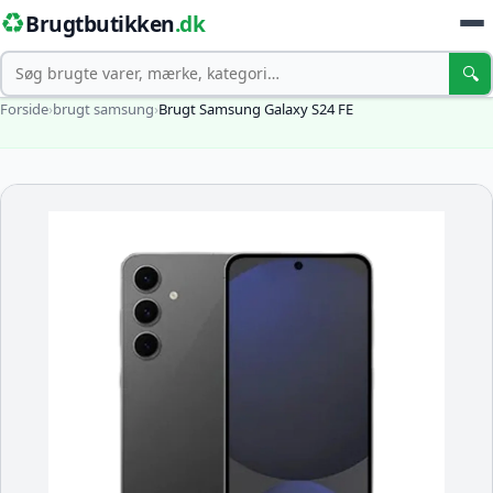
♻️
Brugtbutikken
.dk
Søg
🔍
Forside
›
brugt samsung
›
Brugt Samsung Galaxy S24 FE