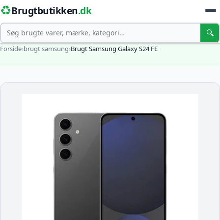
♻️
Brugtbutikken
.dk
Søg
🔍
Forside
›
brugt samsung
›
Brugt Samsung Galaxy S24 FE