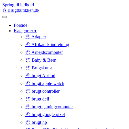
Spring til indhold
♻️
Brugtbutikken
.dk
Forside
Kategorier
▾
📦 Adapter
📦 Afrikansk indretning
📦 Arbejdscomputer
📦 Baby & Børn
📦 Brugskunst
📦 brugt AirPod
📦 brugt apple watch
📦 brugt controller
📦 brugt dell
📦 brugt gamingcomputer
📦 brugt google pixel
📦 brugt hp