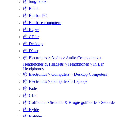
📦 brugt xbox
📦 Bænk
📦 Bærbar PC
📦 Bærbare computere
📦 Bøger
📦 CD'er
📦 Desktop
📦 Dåser
📦 Electronics > Audio > Audio Components >
Headphones & Headsets > Headphones > In-Ear
Headphones
📦 Electronics > Computers > Desktop Computers
📦 Electronics > Computers > Laptops
📦 Fade
📦 Glas
📦 Golfbolde > Søbolde & Brugte golfbolde > Søbolde
📦 Hylde
📦 Højtider