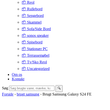
📦 Reol
📦 Rullebord
📦 Sengebord
📦 Skammel
📦 Sofa/Side Bord
📦 sonos speaker
📦 Spisebord
📦 Stationær PC
📦 Terrassemøbel
📦 Tv/Sko Reol
📦 Uncategorized
Om os
Kontakt
Søg
🔍
Forside
›
brugt samsung
›
Brugt Samsung Galaxy S24 FE