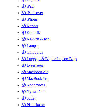
📦 iPad
📦 iPad cover
📦 iPhone
📦 Kander
📦 Keramik
📦 Køkken & bad
📦 Lamper
📦 light bulbs
📦 Luggage & Bags > Laptop Bags
📦 Lysestager
📦 MacBook Air
📦 MacBook Pro
📦 Not devices
📦 Nyeste fund
📦 outlet
📦 Plantekasse