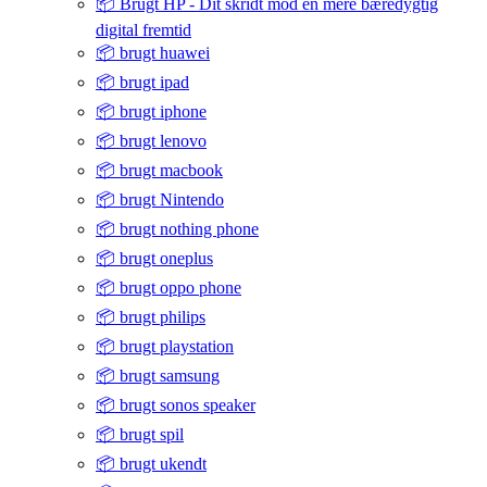
📦 Brugt HP - Dit skridt mod en mere bæredygtig
digital fremtid
📦 brugt huawei
📦 brugt ipad
📦 brugt iphone
📦 brugt lenovo
📦 brugt macbook
📦 brugt Nintendo
📦 brugt nothing phone
📦 brugt oneplus
📦 brugt oppo phone
📦 brugt philips
📦 brugt playstation
📦 brugt samsung
📦 brugt sonos speaker
📦 brugt spil
📦 brugt ukendt