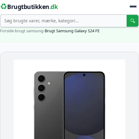
♻️
Brugtbutikken
.dk
Søg
🔍
Forside
›
brugt samsung
›
Brugt Samsung Galaxy S24 FE