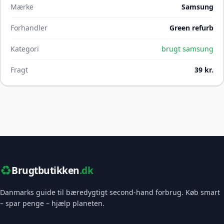
Mærke
Samsung
Forhandler
Green refurb
Kategori
brugt samsung
Fragt
39 kr.
♻️
Brugtbutikken
.dk
Danmarks guide til bæredygtigt second-hand forbrug. Køb smart
– spar penge – hjælp planeten.