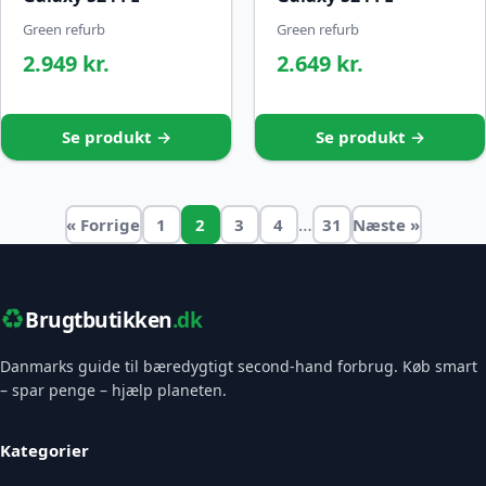
Green refurb
Green refurb
2.949 kr.
2.649 kr.
Se produkt →
Se produkt →
…
« Forrige
1
2
3
4
31
Næste »
♻️
Brugtbutikken
.dk
Danmarks guide til bæredygtigt second-hand forbrug. Køb smart
– spar penge – hjælp planeten.
Kategorier