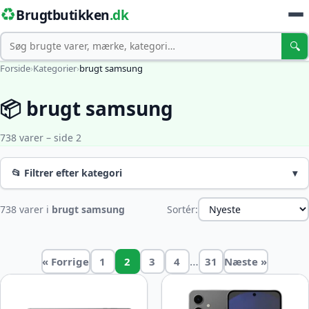
♻️
Brugtbutikken
.dk
Søg
🔍
Forside
›
Kategorier
›
brugt samsung
📦 brugt samsung
738 varer – side 2
📂 Filtrer efter kategori
▾
738 varer i
brugt samsung
Sortér:
…
« Forrige
1
2
3
4
31
Næste »