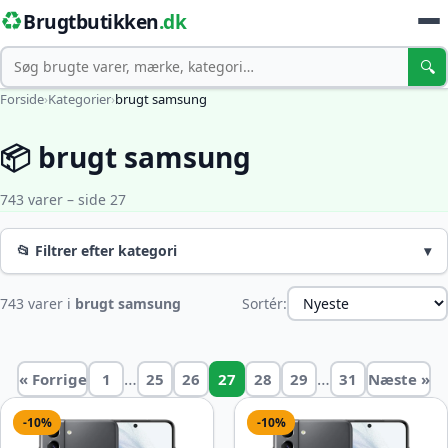
♻️
Brugtbutikken
.dk
Søg
🔍
Forside
›
Kategorier
›
brugt samsung
📦 brugt samsung
743 varer – side 27
📂 Filtrer efter kategori
▾
743 varer i
brugt samsung
Sortér:
…
…
« Forrige
1
25
26
27
28
29
31
Næste »
-10%
-10%