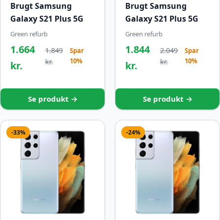
Brugt Samsung
Brugt Samsung
Galaxy S21 Plus 5G
Galaxy S21 Plus 5G
Green refurb
Green refurb
1.664
1.844
1.849
2.049
Spar
Spar
10%
10%
kr.
kr.
kr.
kr.
Se produkt →
Se produkt →
-33%
-24%