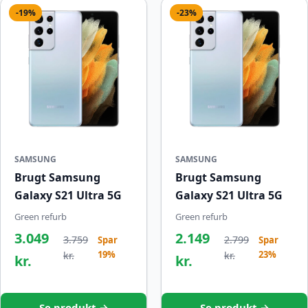
-19%
-23%
SAMSUNG
SAMSUNG
Brugt Samsung
Brugt Samsung
Galaxy S21 Ultra 5G
Galaxy S21 Ultra 5G
Green refurb
Green refurb
3.049
2.149
3.759
2.799
Spar
Spar
19%
23%
kr.
kr.
kr.
kr.
Se produkt →
Se produkt →