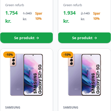
Green refurb
Green refurb
1.754
1.934
1.949
2.149
Spar
Spar
10%
10%
kr.
kr.
kr.
kr.
Se produkt →
Se produkt →
-10%
-10%
SAMSUNG
SAMSUNG