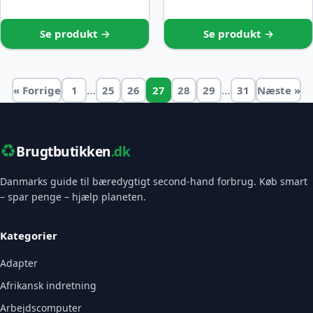
Se produkt →
Se produkt →
…
…
« Forrige
1
25
26
27
28
29
31
Næste »
♻️
Brugtbutikken
.dk
Danmarks guide til bæredygtigt second-hand forbrug. Køb smart
– spar penge – hjælp planeten.
Kategorier
Adapter
Afrikansk indretning
Arbejdscomputer