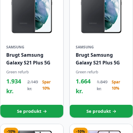
SAMSUNG
SAMSUNG
Brugt Samsung
Brugt Samsung
Galaxy S21 Plus 5G
Galaxy S21 Plus 5G
Green refurb
Green refurb
1.934
1.664
2.149
1.849
Spar
Spar
10%
10%
kr.
kr.
kr.
kr.
Se produkt →
Se produkt →
-10%
-10%