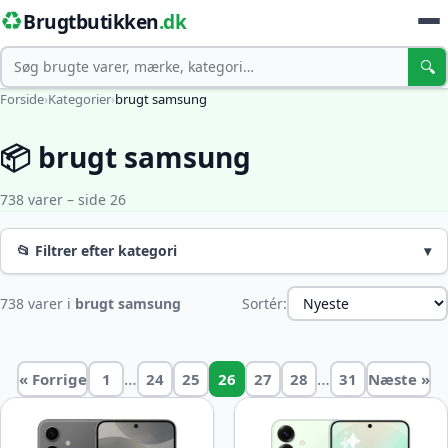
♻️
Brugtbutikken
.dk
Søg
🔍
Forside
›
Kategorier
›
brugt samsung
📦 brugt samsung
738 varer – side 26
📂 Filtrer efter kategori
▾
738 varer i
brugt samsung
Sortér:
…
…
« Forrige
1
24
25
26
27
28
31
Næste »