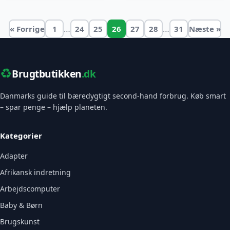
…
…
« Forrige
1
24
25
26
27
28
31
Næste »
♻️
Brugtbutikken
.dk
Danmarks guide til bæredygtigt second-hand forbrug. Køb smart
– spar penge – hjælp planeten.
Kategorier
Adapter
Afrikansk indretning
Arbejdscomputer
Baby & Børn
Brugskunst