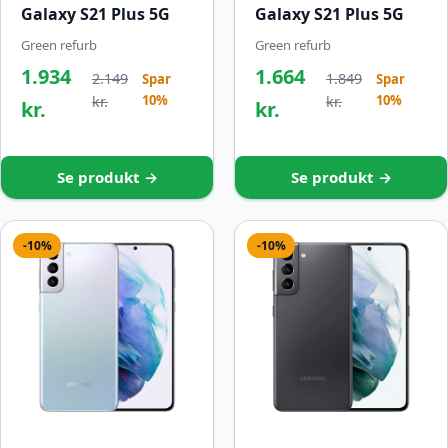
Galaxy S21 Plus 5G
Galaxy S21 Plus 5G
Green refurb
Green refurb
1.934
1.664
2.149
1.849
Spar
Spar
10%
10%
kr.
kr.
kr.
kr.
Se produkt →
Se produkt →
-10%
-10%