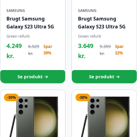
SAMSUNG
SAMSUNG
Brugt Samsung
Brugt Samsung
Galaxy S23 Ultra 5G
Galaxy S23 Ultra 5G
Green refurb
Green refurb
4.249
3.649
6.929
5.359
Spar
Spar
39%
32%
kr.
kr.
kr.
kr.
Se produkt →
Se produkt →
-30%
-38%