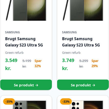
SAMSUNG
SAMSUNG
Brugt Samsung
Brugt Samsung
Galaxy S23 Ultra 5G
Galaxy S23 Ultra 5G
Green refurb
Green refurb
3.549
3.749
5.199
5.299
Spar
Spar
32%
29%
kr.
kr.
kr.
kr.
Se produkt →
Se produkt →
-35%
-33%