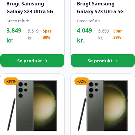
Brugt Samsung
Brugt Samsung
Galaxy S23 Ultra 5G
Galaxy S23 Ultra 5G
Green refurb
Green refurb
3.849
4.049
5.519
5.699
Spar
Spar
30%
29%
kr.
kr.
kr.
kr.
Se produkt →
Se produkt →
-39%
-32%