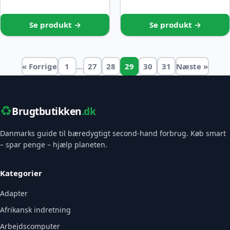
Se produkt →
Se produkt →
…
« Forrige
1
27
28
29
30
31
Næste »
♻️
Brugtbutikken
.dk
Danmarks guide til bæredygtigt second-hand forbrug. Køb smart
– spar penge – hjælp planeten.
Kategorier
Adapter
Afrikansk indretning
Arbejdscomputer