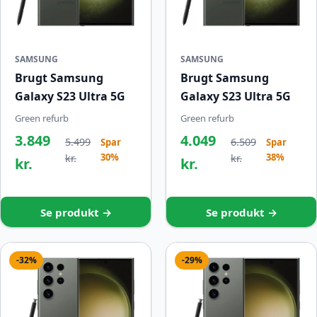
SAMSUNG
SAMSUNG
Brugt Samsung
Brugt Samsung
Galaxy S23 Ultra 5G
Galaxy S23 Ultra 5G
Green refurb
Green refurb
3.849
4.049
5.499
6.509
Spar
Spar
30%
38%
kr.
kr.
kr.
kr.
Se produkt →
Se produkt →
-32%
-29%