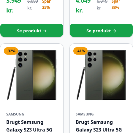
3.949
4.049
6.099
6.019
Spar
Spar
35%
33%
kr.
kr.
kr.
kr.
Se produkt →
Se produkt →
-32%
-41%
SAMSUNG
SAMSUNG
Brugt Samsung
Brugt Samsung
Galaxy S23 Ultra 5G
Galaxy S23 Ultra 5G