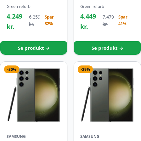
Green refurb
Green refurb
4.249
4.449
6.259
7.479
Spar
Spar
32%
41%
kr.
kr.
kr.
kr.
Se produkt →
Se produkt →
-30%
-29%
SAMSUNG
SAMSUNG