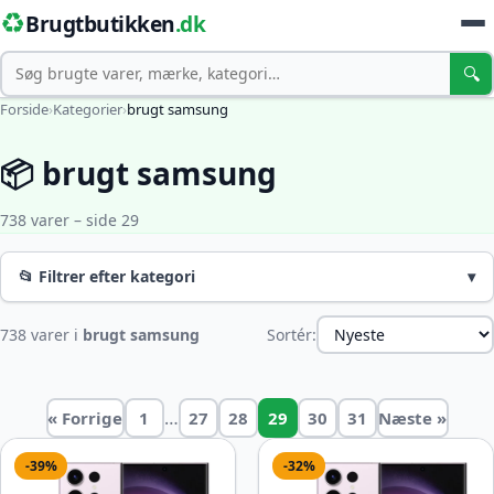
♻️
Brugtbutikken
.dk
Søg
🔍
Forside
›
Kategorier
›
brugt samsung
📦 brugt samsung
738 varer – side 29
📂 Filtrer efter kategori
▾
738 varer i
brugt samsung
Sortér:
…
« Forrige
1
27
28
29
30
31
Næste »
-39%
-32%