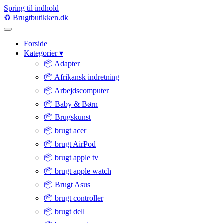
Spring til indhold
♻️
Brugtbutikken
.dk
Forside
Kategorier
▾
📦 Adapter
📦 Afrikansk indretning
📦 Arbejdscomputer
📦 Baby & Børn
📦 Brugskunst
📦 brugt acer
📦 brugt AirPod
📦 brugt apple tv
📦 brugt apple watch
📦 Brugt Asus
📦 brugt controller
📦 brugt dell