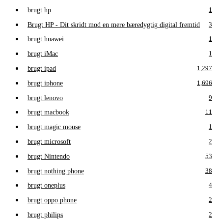
brugt hp
1
Brugt HP - Dit skridt mod en mere bæredygtig digital fremtid
3
brugt huawei
1
brugt iMac
1
brugt ipad
1,297
brugt iphone
1,696
brugt lenovo
9
brugt macbook
11
brugt magic mouse
1
brugt microsoft
2
brugt Nintendo
53
brugt nothing phone
38
brugt oneplus
4
brugt oppo phone
2
brugt philips
2