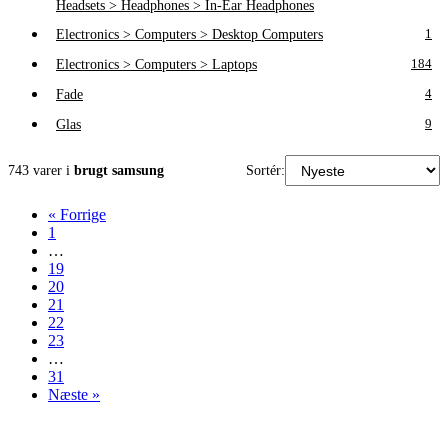
Headsets > Headphones > In-Ear Headphones
Electronics > Computers > Desktop Computers
1
Electronics > Computers > Laptops
184
Fade
4
Glas
9
743 varer i
brugt samsung
Sortér:
« Forrige
1
…
19
20
21
22
23
…
31
Næste »