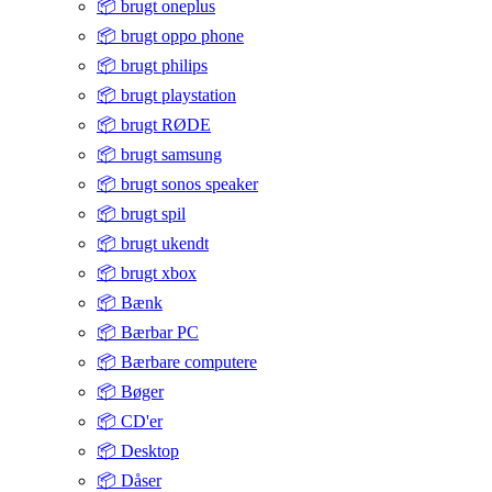
📦 brugt oneplus
📦 brugt oppo phone
📦 brugt philips
📦 brugt playstation
📦 brugt RØDE
📦 brugt samsung
📦 brugt sonos speaker
📦 brugt spil
📦 brugt ukendt
📦 brugt xbox
📦 Bænk
📦 Bærbar PC
📦 Bærbare computere
📦 Bøger
📦 CD'er
📦 Desktop
📦 Dåser