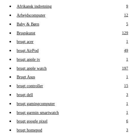
Afrikansk indretning
9
Arbejdscomputer
12
Baby & Børn
5
Brugskunst
129
brugt acer
1
brugt AirPod
49
brugt apple tv
1
brugt apple watch
197
Brugt Asus
1
brugt controller
15
brugt dell
3
brugt gamingcomputer
1
brugt garmin smartwatch
1
brugt google pixel
6
brugt homepod
3