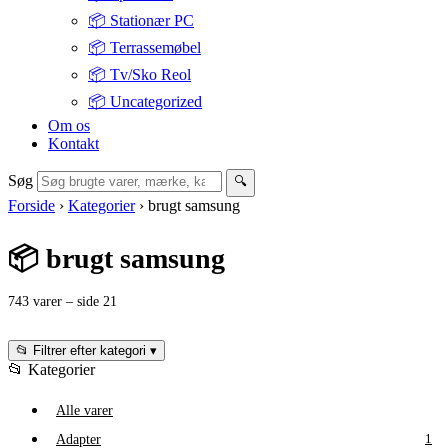
📦 Stationær PC
📦 Terrassemøbel
📦 Tv/Sko Reol
📦 Uncategorized
Om os
Kontakt
Søg
🔍
Forside
›
Kategorier
›
brugt samsung
📦 brugt samsung
743 varer – side 21
📂 Filtrer efter kategori
▾
📂 Kategorier
Alle varer
Adapter
1