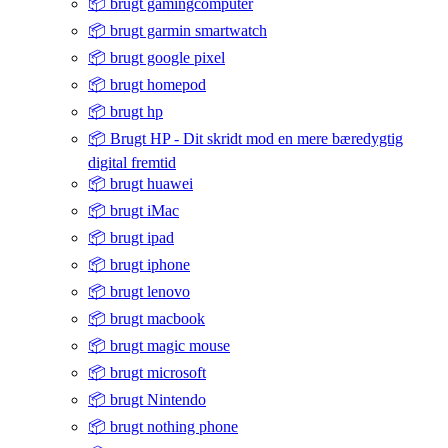
📦 brugt gamingcomputer
📦 brugt garmin smartwatch
📦 brugt google pixel
📦 brugt homepod
📦 brugt hp
📦 Brugt HP - Dit skridt mod en mere bæredygtig
digital fremtid
📦 brugt huawei
📦 brugt iMac
📦 brugt ipad
📦 brugt iphone
📦 brugt lenovo
📦 brugt macbook
📦 brugt magic mouse
📦 brugt microsoft
📦 brugt Nintendo
📦 brugt nothing phone