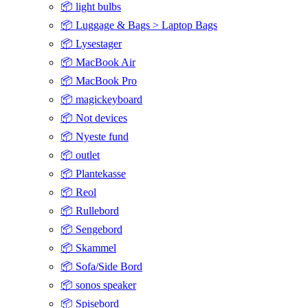
📦 light bulbs
📦 Luggage & Bags > Laptop Bags
📦 Lysestager
📦 MacBook Air
📦 MacBook Pro
📦 magickeyboard
📦 Not devices
📦 Nyeste fund
📦 outlet
📦 Plantekasse
📦 Reol
📦 Rullebord
📦 Sengebord
📦 Skammel
📦 Sofa/Side Bord
📦 sonos speaker
📦 Spisebord