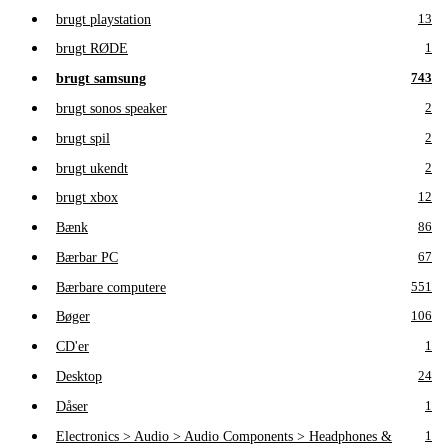
brugt playstation
13
brugt RØDE
1
brugt samsung
743
brugt sonos speaker
2
brugt spil
2
brugt ukendt
2
brugt xbox
12
Bænk
86
Bærbar PC
67
Bærbare computere
551
Bøger
106
CD'er
1
Desktop
24
Dåser
1
Electronics > Audio > Audio Components > Headphones &
1