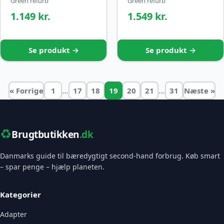
Green refurb
Green refurb
1.149 kr.
1.549 kr.
Se produkt →
Se produkt →
…
…
« Forrige
1
17
18
19
20
21
31
Næste »
♻️
Brugtbutikken
.dk
Danmarks guide til bæredygtigt second-hand forbrug. Køb smart
– spar penge – hjælp planeten.
Kategorier
Adapter