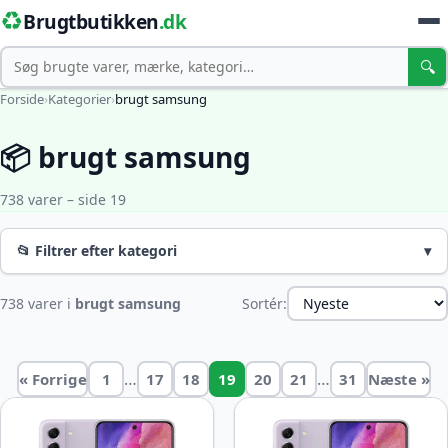
♻️
Brugtbutikken
.dk
Søg
🔍
Forside
›
Kategorier
›
brugt samsung
📦 brugt samsung
738 varer – side 19
📂 Filtrer efter kategori
▾
738 varer i
brugt samsung
Sortér:
…
…
« Forrige
1
17
18
19
20
21
31
Næste »