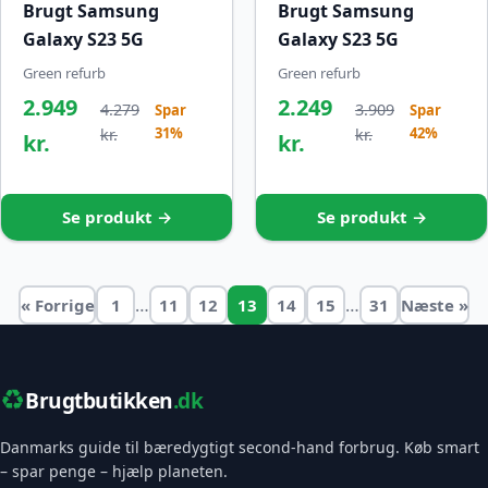
Brugt Samsung
Brugt Samsung
Galaxy S23 5G
Galaxy S23 5G
Green refurb
Green refurb
2.949
2.249
4.279
3.909
Spar
Spar
31%
42%
kr.
kr.
kr.
kr.
Se produkt →
Se produkt →
…
…
« Forrige
1
11
12
13
14
15
31
Næste »
♻️
Brugtbutikken
.dk
Danmarks guide til bæredygtigt second-hand forbrug. Køb smart
– spar penge – hjælp planeten.