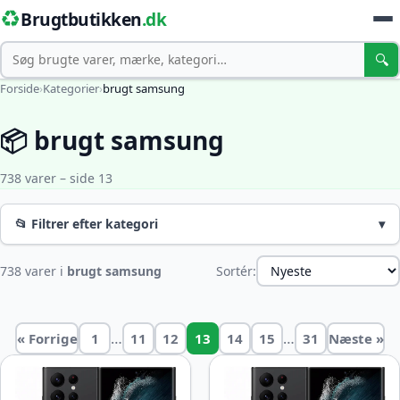
♻️
Brugtbutikken
.dk
Søg
🔍
Forside
›
Kategorier
›
brugt samsung
📦 brugt samsung
738 varer – side 13
📂 Filtrer efter kategori
▾
738 varer i
brugt samsung
Sortér:
…
…
« Forrige
1
11
12
13
14
15
31
Næste »