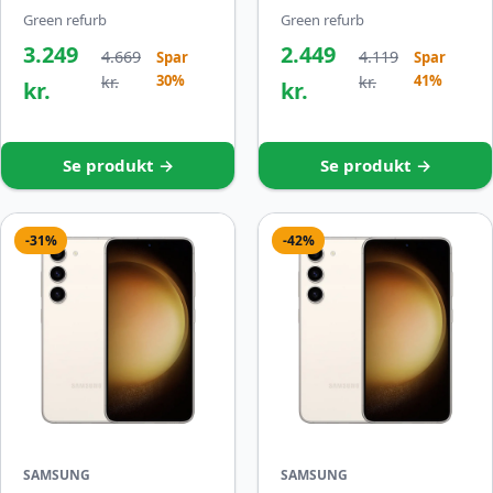
Green refurb
Green refurb
3.249
2.449
4.669
4.119
Spar
Spar
30%
41%
kr.
kr.
kr.
kr.
Se produkt →
Se produkt →
-31%
-42%
SAMSUNG
SAMSUNG