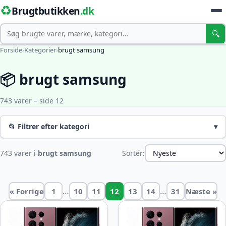
♻️
Brugtbutikken
.dk
Søg
🔍
Forside
›
Kategorier
›
brugt samsung
📦 brugt samsung
743 varer – side 12
📂 Filtrer efter kategori
▾
743 varer i
brugt samsung
Sortér:
…
…
« Forrige
1
10
11
12
13
14
31
Næste »