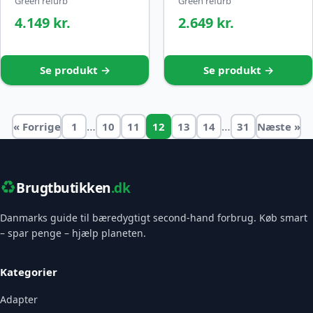
Green refurb
Green refurb
4.149 kr.
2.649 kr.
Se produkt →
Se produkt →
…
…
« Forrige
1
10
11
12
13
14
31
Næste »
♻️
Brugtbutikken
.dk
Danmarks guide til bæredygtigt second-hand forbrug. Køb smart
– spar penge – hjælp planeten.
Kategorier
Adapter