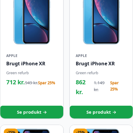
APPLE
APPLE
Brugt iPhone XR
Brugt iPhone XR
Green refurb
Green refurb
712 kr.
862
949 kr.
1.149
Spar 25%
Spar
25%
kr.
kr.
Se produkt →
Se produkt →
-25%
-25%