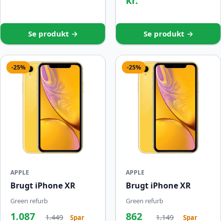
kr.
Se produkt →
Se produkt →
-25%
-25%
APPLE
APPLE
Brugt iPhone XR
Brugt iPhone XR
Green refurb
Green refurb
1.087
862
1.449
1.149
Spar
Spar