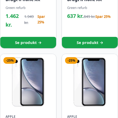
Green refurb
Green refurb
1.462
637 kr.
1.949
849 kr.
Spar
Spar 25%
25%
kr.
kr.
Se produkt →
Se produkt →
-25%
-25%
APPLE
APPLE