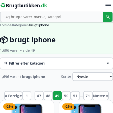
♻️
Brugtbutikken
.dk
Søg
🔍
Forside
›
Kategorier
›
brugt iphone
📦 brugt iphone
1,696 varer – side 49
📂 Filtrer efter kategori
▾
1,696 varer i
brugt iphone
Sortér:
…
…
« Forrige
1
47
48
49
50
51
71
Næste »
-25%
-25%