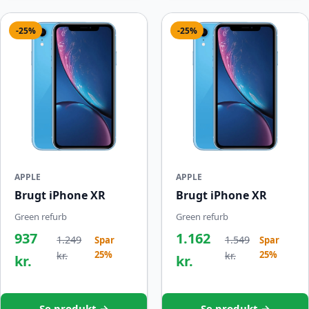
-25%
-25%
APPLE
APPLE
Brugt iPhone XR
Brugt iPhone XR
Green refurb
Green refurb
937
1.162
1.249
1.549
Spar
Spar
25%
25%
kr.
kr.
kr.
kr.
Se produkt →
Se produkt →