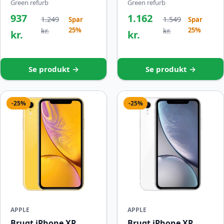
Green refurb
Green refurb
937
1.162
1.249
1.549
Spar
Spar
25%
25%
kr.
kr.
kr.
kr.
Se produkt →
Se produkt →
-25%
-25%
APPLE
APPLE
Brugt iPhone XR
Brugt iPhone XR