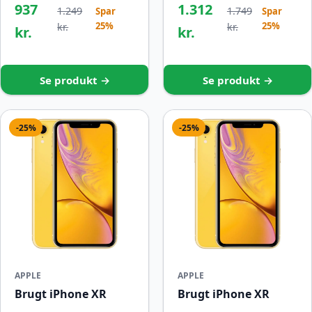
937
1.312
1.249
1.749
Spar
Spar
25%
25%
kr.
kr.
kr.
kr.
Se produkt →
Se produkt →
-25%
-25%
APPLE
APPLE
Brugt iPhone XR
Brugt iPhone XR