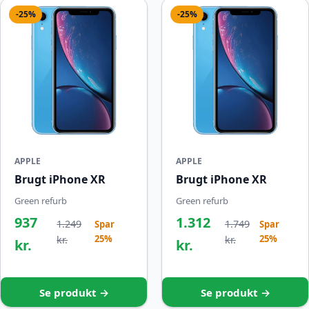
-25%
-25%
APPLE
APPLE
Brugt iPhone XR
Brugt iPhone XR
Green refurb
Green refurb
937
1.312
1.249
1.749
Spar
Spar
25%
25%
kr.
kr.
kr.
kr.
Se produkt →
Se produkt →