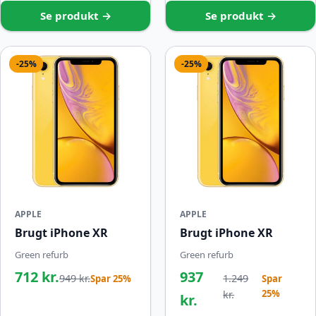
Se produkt →
Se produkt →
-25%
-25%
APPLE
APPLE
Brugt iPhone XR
Brugt iPhone XR
Green refurb
Green refurb
712 kr.
937
949 kr.
1.249
Spar 25%
Spar
25%
kr.
kr.