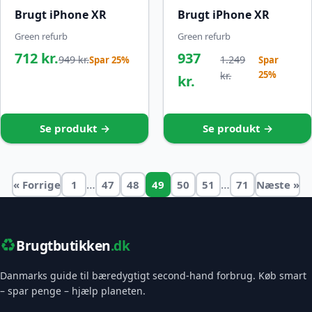
Brugt iPhone XR
Brugt iPhone XR
Green refurb
Green refurb
712 kr.
937
949 kr.
1.249
Spar 25%
Spar
25%
kr.
kr.
Se produkt →
Se produkt →
…
…
« Forrige
1
47
48
49
50
51
71
Næste »
♻️
Brugtbutikken
.dk
Danmarks guide til bæredygtigt second-hand forbrug. Køb smart
– spar penge – hjælp planeten.