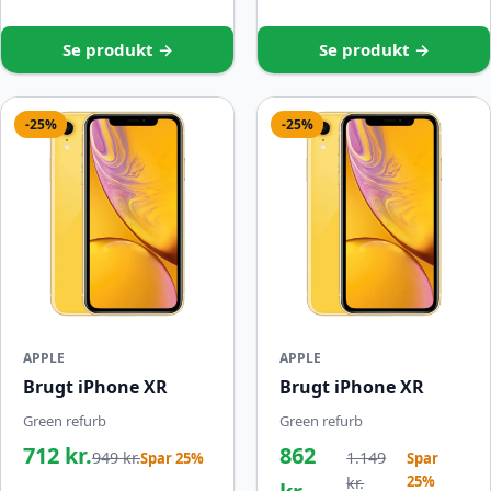
Se produkt →
Se produkt →
-25%
-25%
APPLE
APPLE
Brugt iPhone XR
Brugt iPhone XR
Green refurb
Green refurb
712 kr.
862
949 kr.
1.149
Spar 25%
Spar
25%
kr.