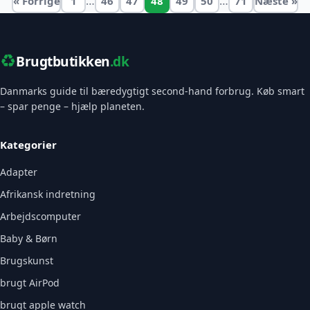
…
…
« Forrige
1
46
47
48
49
50
71
Næste »
♻️
Brugtbutikken
.dk
Danmarks guide til bæredygtigt second-hand forbrug. Køb smart
– spar penge – hjælp planeten.
Kategorier
Adapter
Afrikansk indretning
Arbejdscomputer
Baby & Børn
Brugskunst
brugt AirPod
brugt apple watch