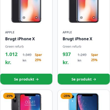
APPLE
APPLE
Brugt iPhone X
Brugt iPhone X
Green refurb
Green refurb
1.012
937
1.349
1.249
Spar
Spar
25%
25%
kr.
kr.
kr.
kr.
Se produkt →
Se produkt →
-25%
-25%