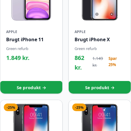
APPLE
APPLE
Brugt iPhone 11
Brugt iPhone X
Green refurb
Green refurb
1.849 kr.
862
1.149
Spar
25%
kr.
kr.
Se produkt →
Se produkt →
-25%
-25%