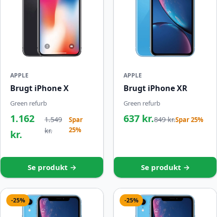
APPLE
APPLE
Brugt iPhone X
Brugt iPhone XR
Green refurb
Green refurb
1.162
637 kr.
1.549
849 kr.
Spar
Spar 25%
25%
kr.
kr.
Se produkt →
Se produkt →
-25%
-25%