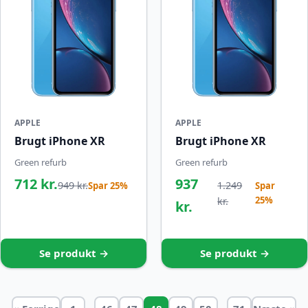
APPLE
APPLE
Brugt iPhone XR
Brugt iPhone XR
Green refurb
Green refurb
712 kr.
937
949 kr.
1.249
Spar 25%
Spar
25%
kr.
kr.
Se produkt →
Se produkt →