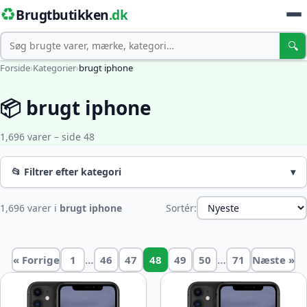
♻️
Brugtbutikken
.dk
Søg
🔍
Forside
›
Kategorier
›
brugt iphone
📦 brugt iphone
1,696 varer – side 48
📂 Filtrer efter kategori
▾
1,696 varer i
brugt iphone
Sortér:
…
…
« Forrige
1
46
47
48
49
50
71
Næste »