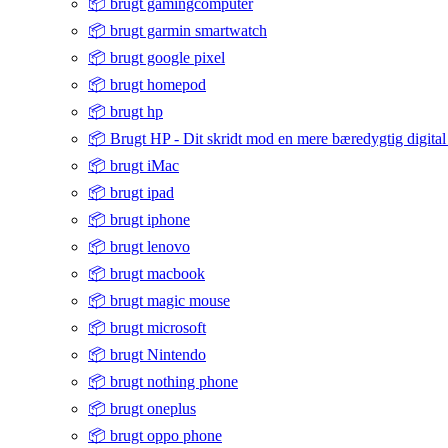
📦 brugt gamingcomputer
📦 brugt garmin smartwatch
📦 brugt google pixel
📦 brugt homepod
📦 brugt hp
📦 Brugt HP - Dit skridt mod en mere bæredygtig digital
📦 brugt iMac
📦 brugt ipad
📦 brugt iphone
📦 brugt lenovo
📦 brugt macbook
📦 brugt magic mouse
📦 brugt microsoft
📦 brugt Nintendo
📦 brugt nothing phone
📦 brugt oneplus
📦 brugt oppo phone