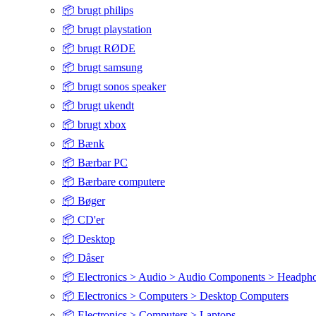
📦 brugt philips
📦 brugt playstation
📦 brugt RØDE
📦 brugt samsung
📦 brugt sonos speaker
📦 brugt ukendt
📦 brugt xbox
📦 Bænk
📦 Bærbar PC
📦 Bærbare computere
📦 Bøger
📦 CD'er
📦 Desktop
📦 Dåser
📦 Electronics > Audio > Audio Components > Headph
📦 Electronics > Computers > Desktop Computers
📦 Electronics > Computers > Laptops