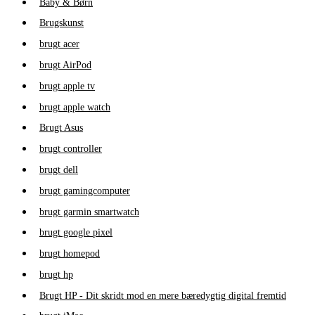
Baby & Børn
Brugskunst
brugt acer
brugt AirPod
brugt apple tv
brugt apple watch
Brugt Asus
brugt controller
brugt dell
brugt gamingcomputer
brugt garmin smartwatch
brugt google pixel
brugt homepod
brugt hp
Brugt HP - Dit skridt mod en mere bæredygtig digital fremtid