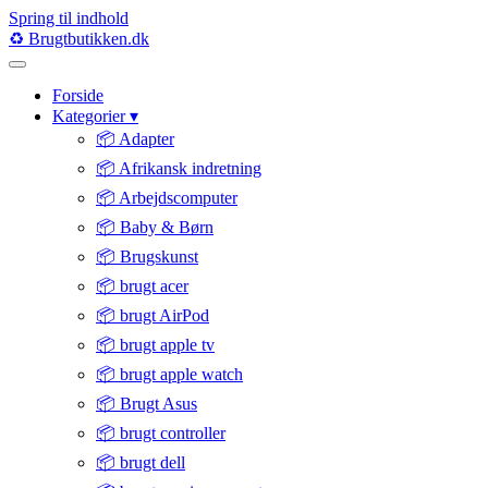
Spring til indhold
♻️
Brugtbutikken
.dk
Forside
Kategorier
▾
📦 Adapter
📦 Afrikansk indretning
📦 Arbejdscomputer
📦 Baby & Børn
📦 Brugskunst
📦 brugt acer
📦 brugt AirPod
📦 brugt apple tv
📦 brugt apple watch
📦 Brugt Asus
📦 brugt controller
📦 brugt dell