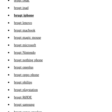
brugt iMac
brugt ipad
brugt iphone
brugt lenovo
brugt macbook
brugt magic mouse
brugt microsoft
brugt Nintendo
brugt nothing phone
brugt oneplus
brugt oppo phone
brugt philips
brugt playstation
brugt RØDE
brugt samsung