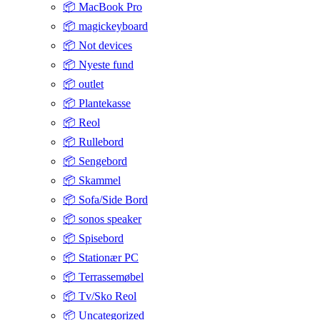
📦 MacBook Pro
📦 magickeyboard
📦 Not devices
📦 Nyeste fund
📦 outlet
📦 Plantekasse
📦 Reol
📦 Rullebord
📦 Sengebord
📦 Skammel
📦 Sofa/Side Bord
📦 sonos speaker
📦 Spisebord
📦 Stationær PC
📦 Terrassemøbel
📦 Tv/Sko Reol
📦 Uncategorized