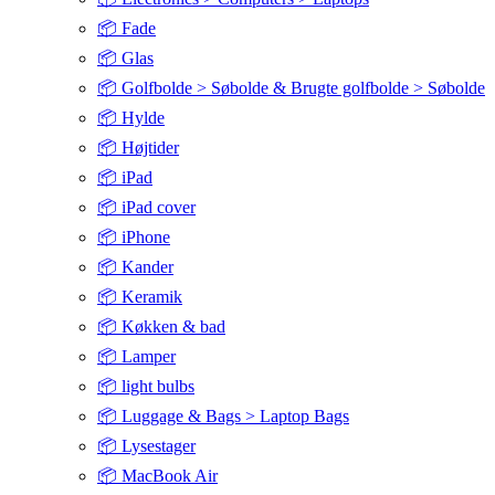
📦 Fade
📦 Glas
📦 Golfbolde > Søbolde & Brugte golfbolde > Søbolde
📦 Hylde
📦 Højtider
📦 iPad
📦 iPad cover
📦 iPhone
📦 Kander
📦 Keramik
📦 Køkken & bad
📦 Lamper
📦 light bulbs
📦 Luggage & Bags > Laptop Bags
📦 Lysestager
📦 MacBook Air