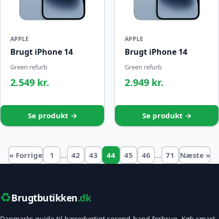
APPLE
APPLE
Brugt iPhone 14
Brugt iPhone 14
Green refurb
Green refurb
2.549 kr.
2.949 kr.
Se produkt →
Se produkt →
…
…
« Forrige
1
42
43
44
45
46
71
Næste »
♻️
Brugtbutikken
.dk
Danmarks guide til bæredygtigt second-hand forbrug. Køb smart