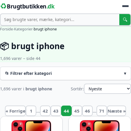
♻️
Brugtbutikken
.dk
Søg
🔍
Forside
›
Kategorier
›
brugt iphone
📦 brugt iphone
1,696 varer – side 44
📂 Filtrer efter kategori
▾
1,696 varer i
brugt iphone
Sortér:
…
…
« Forrige
1
42
43
44
45
46
71
Næste »