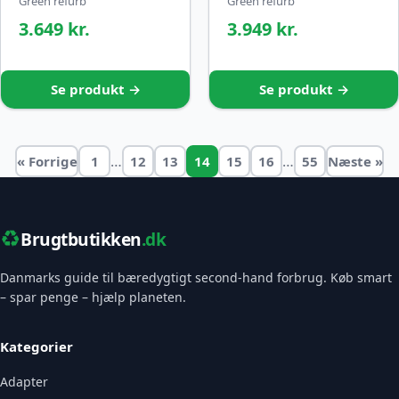
Green refurb
Green refurb
3.649 kr.
3.949 kr.
Se produkt →
Se produkt →
…
…
« Forrige
1
12
13
14
15
16
55
Næste »
♻️
Brugtbutikken
.dk
Danmarks guide til bæredygtigt second-hand forbrug. Køb smart
– spar penge – hjælp planeten.
Kategorier
Adapter