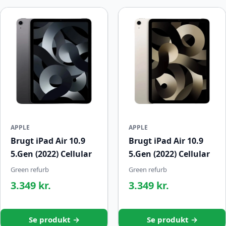
APPLE
APPLE
Brugt iPad Air 10.9
Brugt iPad Air 10.9
5.Gen (2022) Cellular
5.Gen (2022) Cellular
Green refurb
Green refurb
3.349 kr.
3.349 kr.
Se produkt →
Se produkt →