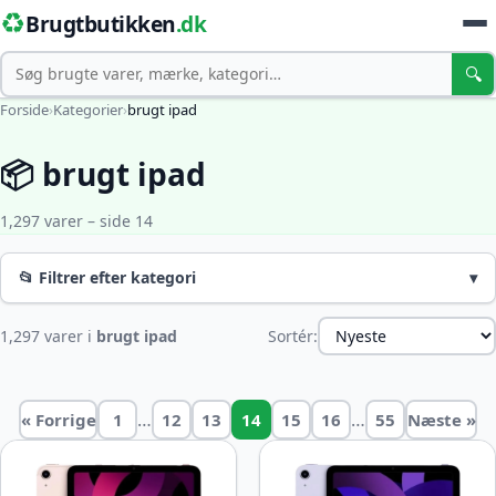
♻️
Brugtbutikken
.dk
Søg
🔍
Forside
›
Kategorier
›
brugt ipad
📦 brugt ipad
1,297 varer – side 14
📂 Filtrer efter kategori
▾
1,297 varer i
brugt ipad
Sortér:
…
…
« Forrige
1
12
13
14
15
16
55
Næste »