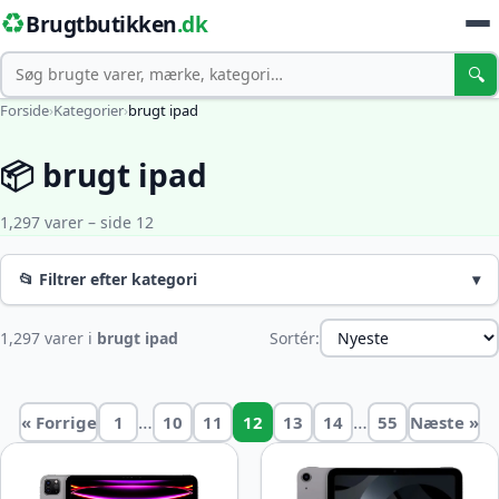
♻️
Brugtbutikken
.dk
Søg
🔍
Forside
›
Kategorier
›
brugt ipad
📦 brugt ipad
1,297 varer – side 12
📂 Filtrer efter kategori
▾
1,297 varer i
brugt ipad
Sortér:
…
…
« Forrige
1
10
11
12
13
14
55
Næste »