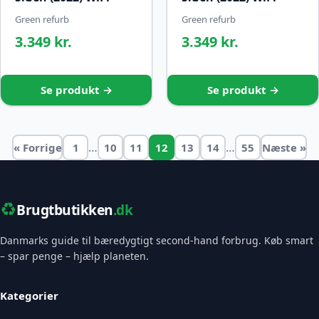
Green refurb
Green refurb
3.349 kr.
3.349 kr.
Se produkt →
Se produkt →
…
…
« Forrige
1
10
11
12
13
14
55
Næste »
♻️
Brugtbutikken
.dk
Danmarks guide til bæredygtigt second-hand forbrug. Køb smart
– spar penge – hjælp planeten.
Kategorier