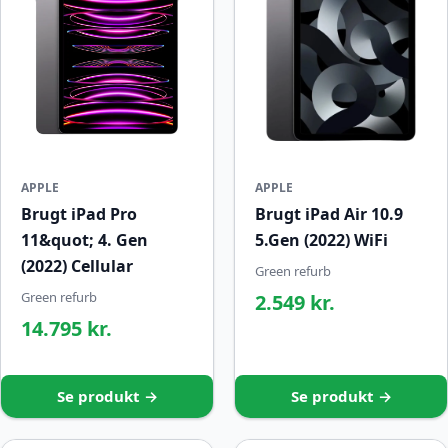
APPLE
APPLE
Brugt iPad Pro
Brugt iPad Air 10.9
11&quot; 4. Gen
5.Gen (2022) WiFi
(2022) Cellular
Green refurb
Green refurb
2.549 kr.
14.795 kr.
Se produkt →
Se produkt →