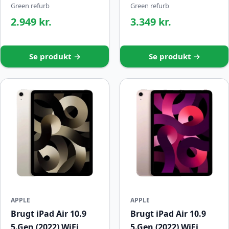
Green refurb
Green refurb
2.949 kr.
3.349 kr.
Se produkt →
Se produkt →
APPLE
APPLE
Brugt iPad Air 10.9
Brugt iPad Air 10.9
5.Gen (2022) WiFi
5.Gen (2022) WiFi