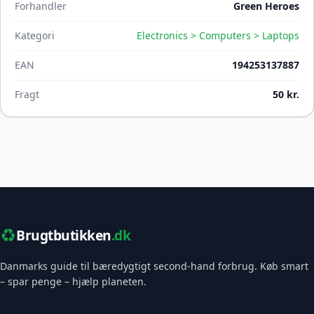
Forhandler
Green Heroes
Kategori
Electronics > Computers > Laptops
EAN
194253137887
Fragt
50 kr.
♻️
Brugtbutikken
.dk
Danmarks guide til bæredygtigt second-hand forbrug. Køb smart
– spar penge – hjælp planeten.