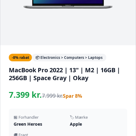
-8% rabat
📦 Electronics > Computers > Laptops
MacBook Pro 2022 | 13" | M2 | 16GB |
256GB | Space Gray | Okay
7.399 kr.
7.999 kr.
Spar 8%
🏪 Forhandler
🏷️ Mærke
Green Heroes
Apple
🚚 Fragt