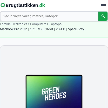
♻️
Brugtbutikken
.dk
Søg
🔍
Forside
›
Electronics > Computers > Laptops
›
MacBook Pro 2022 | 13" | M2 | 16GB | 256GB | Space Gray…