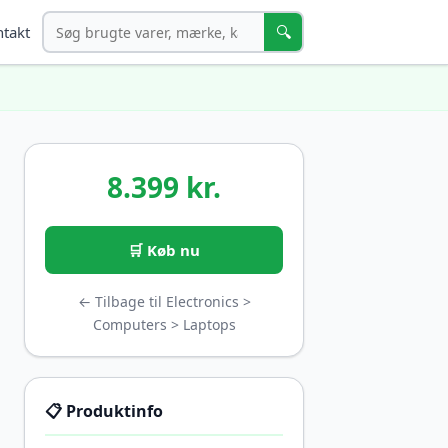
Søg
🔍
takt
8.399 kr.
🛒 Køb nu
← Tilbage til Electronics >
Computers > Laptops
📋 Produktinfo