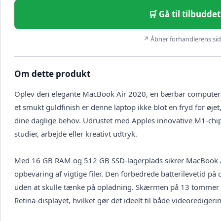
🛒 Gå til tilbudd
↗ Åbner forhandlerens side
Om dette produkt
Oplev den elegante MacBook Air 2020, en bærbar computer de
et smukt guldfinish er denne laptop ikke blot en fryd for øjet
dine daglige behov. Udrustet med Apples innovative M1-chip f
studier, arbejde eller kreativt udtryk.
Med 16 GB RAM og 512 GB SSD-lagerplads sikrer MacBook Air
opbevaring af vigtige filer. Den forbedrede batterilevetid på o
uden at skulle tænke på opladning. Skærmen på 13 tommer b
Retina-displayet, hvilket gør det ideelt til både videorediger