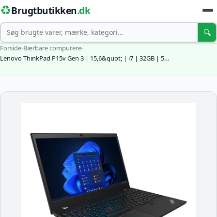
♻️
Brugtbutikken
.dk
Søg
🔍
Forside
›
Bærbare computere
›
Lenovo ThinkPad P15v Gen 3 | 15,6&quot; | i7 | 32GB | 5…