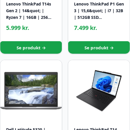
Lenovo ThinkPad T14s
Lenovo ThinkPad P1 Gen
Gen 2 | 14&quot; |
3 | 15,6&quot; | i7 | 32B
Ryzen 7 | 16GB | 256…
| 512GB SSD…
5.999 kr.
7.499 kr.
Se produkt →
Se produkt →
Dell Latitude 5320 |
Lenovo ThinkPad T14