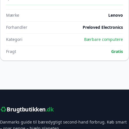
Mærke
Lenovo
Forhandler
Preloved Electronics
Kategori
Bærbare computere
Fragt
Gratis
♻️
Brugtbutikken
.dk
Danmarks guide til bæredygtigt second-hand forbrug. Køb smart
– spar penge – hjælp planeten.