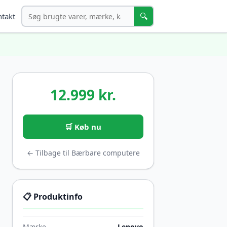
Søg
🔍
takt
12.999 kr.
🛒 Køb nu
← Tilbage til Bærbare computere
📋 Produktinfo
Mærke
Lenovo