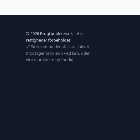
© 2026 Brugtbutikken.dk – Alle
rettigheder forbeholdes
🔗 Sitet indeholder affiliate-links. Vi
modtager provision ved køb, uden
ekstraomkostning for dig.