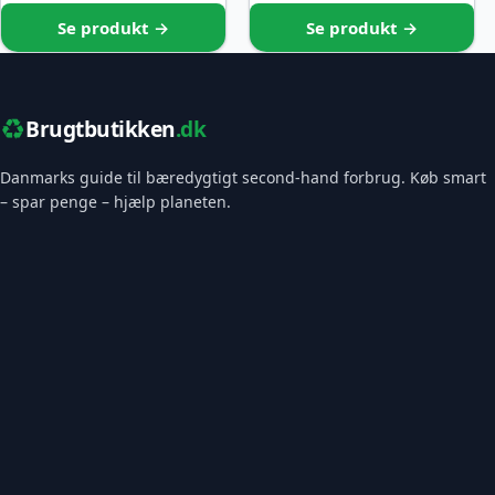
Se produkt →
Se produkt →
♻️
Brugtbutikken
.dk
Danmarks guide til bæredygtigt second-hand forbrug. Køb smart
– spar penge – hjælp planeten.