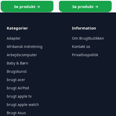
Se produkt →
Se produkt →
Kategorier
Information
Adapter
Om Brugtbutikken
Afrikansk indretning
Kontakt os
Arbejdscomputer
Privatlivspolitik
Baby & Børn
Brugskunst
brugt acer
brugt AirPod
brugt apple tv
brugt apple watch
Brugt Asus