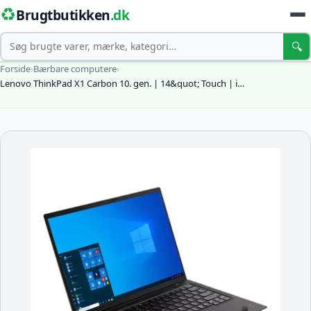
♻️
Brugtbutikken
.dk
Søg
🔍
Forside
›
Bærbare computere
›
Lenovo ThinkPad X1 Carbon 10. gen. | 14&quot; Touch | i…