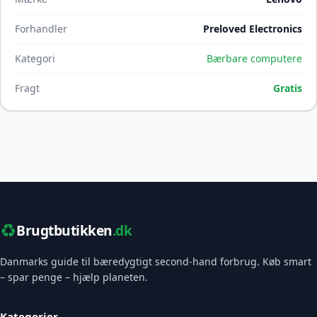
Forhandler
Preloved Electronics
Kategori
Bærbare computere
Fragt
Gratis
♻️
Brugtbutikken
.dk
Danmarks guide til bæredygtigt second-hand forbrug. Køb smart
– spar penge – hjælp planeten.
Kategorier