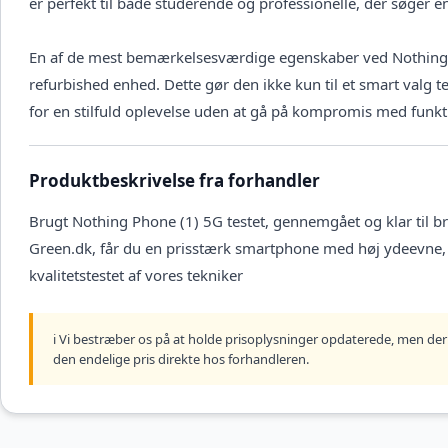
er perfekt til både studerende og professionelle, der søger en 
En af de mest bemærkelsesværdige egenskaber ved Nothing P
refurbished enhed. Dette gør den ikke kun til et smart valg
for en stilfuld oplevelse uden at gå på kompromis med funkti
Produktbeskrivelse fra forhandler
Brugt Nothing Phone (1) 5G testet, gennemgået og klar til 
Green.dk, får du en prisstærk smartphone med høj ydeevne, 
kvalitetstestet af vores tekniker
ℹ️ Vi bestræber os på at holde prisoplysninger opdaterede, men der 
den endelige pris direkte hos forhandleren.