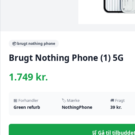
📦 brugt nothing phone
Brugt Nothing Phone (1) 5G
1.749 kr.
🏪 Forhandler
🏷️ Mærke
🚚 Fragt
Green refurb
NothingPhone
39 kr.
🛒 Gå til tilbudd