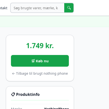
Søg
🔍
takt
1.749 kr.
🛒 Køb nu
← Tilbage til brugt nothing phone
📋 Produktinfo
Mærke
NothingPhone