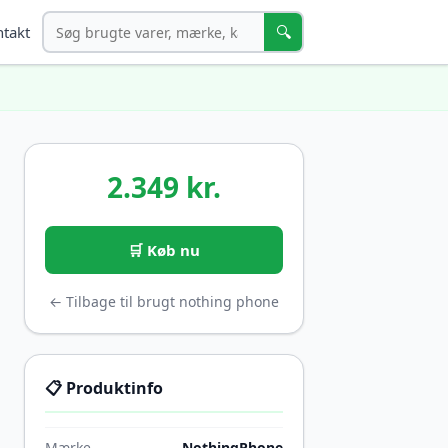
Søg
🔍
takt
2.349 kr.
🛒 Køb nu
← Tilbage til brugt nothing phone
📋 Produktinfo
Mærke
NothingPhone