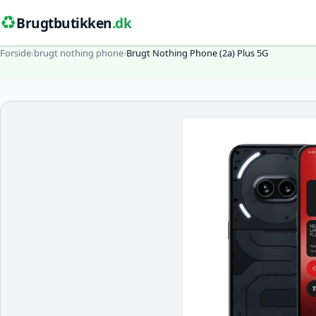
♻️
Brugtbutikken
.dk
Forside
›
brugt nothing phone
›
Brugt Nothing Phone (2a) Plus 5G