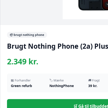
📦 brugt nothing phone
Brugt Nothing Phone (2a) Plu
2.349 kr.
🏪 Forhandler
🏷️ Mærke
🚚 Fragt
Green refurb
NothingPhone
39 kr.
🛒 Gå til tilbudd