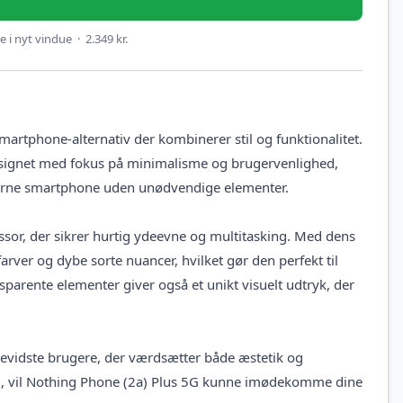
 i nyt vindue · 2.349 kr.
artphone-alternativ der kombinerer stil og funktionalitet.
signet med fokus på minimalisme og brugervenlighed,
moderne smartphone uden unødvendige elementer.
or, der sikrer hurtig ydeevne og multitasking. Med dens
r og dybe sorte nuancer, hvilket gør den perfekt til
parente elementer giver også et unikt visuelt udtryk, der
lbevidste brugere, der værdsætter både æstetik og
nel, vil Nothing Phone (2a) Plus 5G kunne imødekomme dine