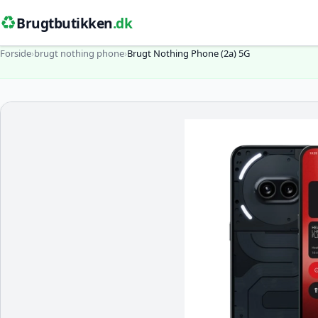
♻️
Brugtbutikken
.dk
Forside
›
brugt nothing phone
›
Brugt Nothing Phone (2a) 5G