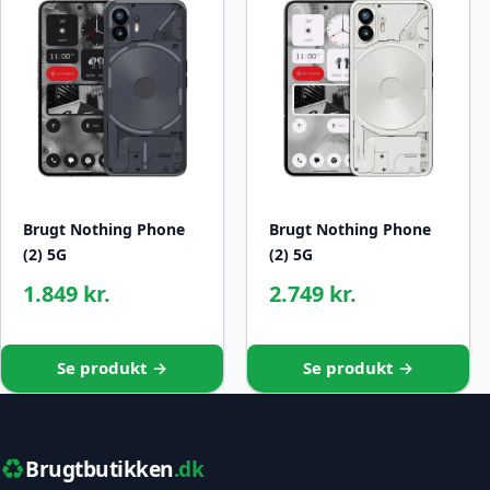
Brugt Nothing Phone
Brugt Nothing Phone
(2) 5G
(2) 5G
1.849 kr.
2.749 kr.
Se produkt →
Se produkt →
♻️
Brugtbutikken
.dk