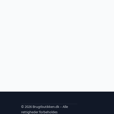
© 2026 Brugtbutikken.dk – Alle
rettigheder forbeholdes