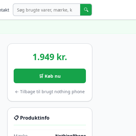
Søg
🔍
takt
1.949 kr.
🛒 Køb nu
← Tilbage til brugt nothing phone
📋 Produktinfo
Mærke
NothingPhone