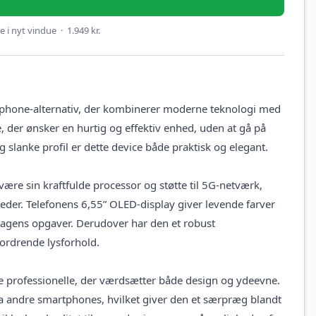
 i nyt vindue · 1.949 kr.
tphone-alternativ, der kombinerer moderne teknologi med
e, der ønsker en hurtig og effektiv enhed, uden at gå på
g slanke profil er dette device både praktisk og elegant.
re sin kraftfulde processor og støtte til 5G-netværk,
eder. Telefonens 6,55” OLED-display giver levende farver
gdagens opgaver. Derudover har den et robust
fordrende lysforhold.
ge professionelle, der værdsætter både design og ydeevne.
ra andre smartphones, hvilket giver den et særpræg blandt