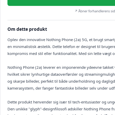
↗ Åbner forhandlerens side
Om dette produkt
Oplev den innovative Nothing Phone (2a) 5G, et brugt smar
en minimalistisk æstetik. Dette telefon er designet til bruger
kompromis med stil eller funktionalitet. Med sin lette vægt o
Nothing Phone (2a) leverer en imponerende ydeevne takket væ
hvilket sikrer lynhurtige dataoverførsler og streamingmuligh
og skarpe billeder, perfekt til både underholdning og dagli
kamerasystem, der fanger fantastiske billeder selv under ud
Dette produkt henvender sig især til tech-entusiaster og un
Den unikke "glyph"-designfilosofi adskiller Nothing Phone f