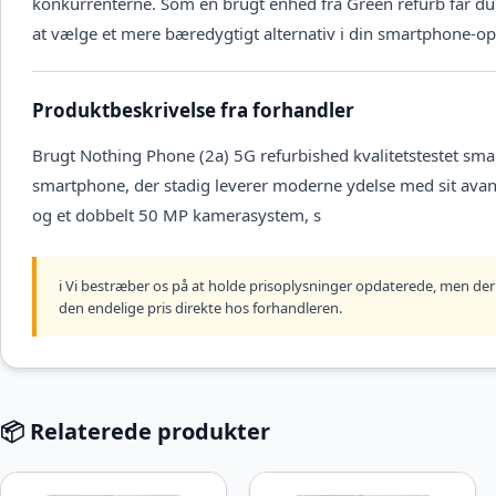
konkurrenterne. Som en brugt enhed fra Green refurb får du 
at vælge et mere bæredygtigt alternativ i din smartphone-op
Produktbeskrivelse fra forhandler
Brugt Nothing Phone (2a) 5G refurbished kvalitetstestet sm
smartphone, der stadig leverer moderne ydelse med sit av
og et dobbelt 50 MP kamerasystem, s
ℹ️ Vi bestræber os på at holde prisoplysninger opdaterede, men der 
den endelige pris direkte hos forhandleren.
📦 Relaterede produkter