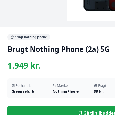
📦 brugt nothing phone
Brugt Nothing Phone (2a) 5G
1.949 kr.
🏪 Forhandler
🏷️ Mærke
🚚 Fragt
Green refurb
NothingPhone
39 kr.
🛒 Gå til tilbudd