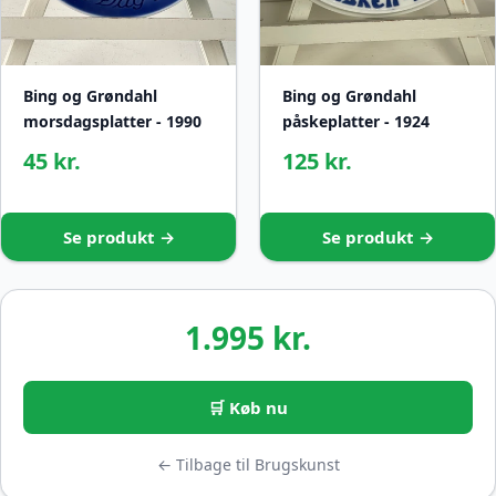
Bing og Grøndahl
Bing og Grøndahl
morsdagsplatter - 1990
påskeplatter - 1924
45 kr.
125 kr.
Se produkt →
Se produkt →
1.995 kr.
🛒 Køb nu
← Tilbage til Brugskunst