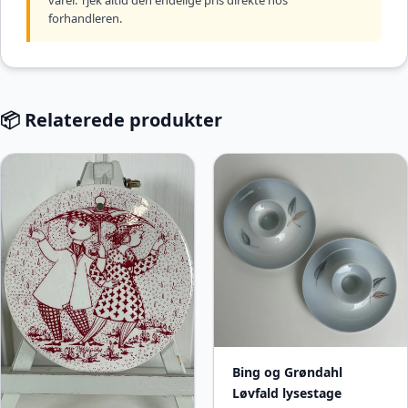
varer. Tjek altid den endelige pris direkte hos
forhandleren.
📦 Relaterede produkter
Bing og Grøndahl
Løvfald lysestage