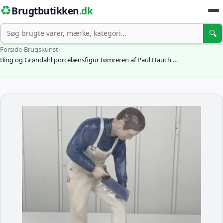
♻️
Brugtbutikken
.dk
Søg
🔍
Forside
›
Brugskunst
›
Bing og Grøndahl porcelænsfigur tømreren af Paul Hauch …