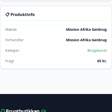
📋 Produktinfo
Mærke
Mission Afrika Genbrug
Forhandler
Mission Afrika Genbrug
Kategori
Brugskunst
Fragt
65 kr.
♻️
Brugtbutikken
.dk