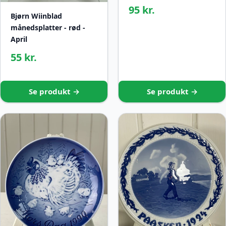
95 kr.
Bjørn Wiinblad
månedsplatter - rød -
April
55 kr.
Se produkt →
Se produkt →