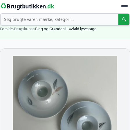
♻️
Brugtbutikken
.dk
Søg
🔍
Forside
›
Brugskunst
›
Bing og Grøndahl Løvfald lysestage