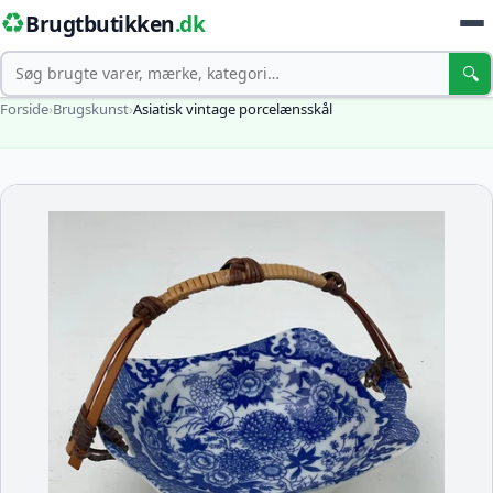
♻️
Brugtbutikken
.dk
Søg
🔍
Forside
›
Brugskunst
›
Asiatisk vintage porcelænsskål