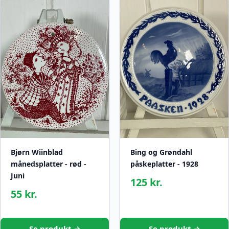
Bjørn Wiinblad
Bing og Grøndahl
månedsplatter - rød -
påskeplatter - 1928
Juni
125 kr.
55 kr.
Se produkt →
Se produkt →