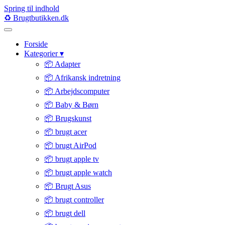
Spring til indhold
♻️
Brugtbutikken
.dk
Forside
Kategorier
▾
📦 Adapter
📦 Afrikansk indretning
📦 Arbejdscomputer
📦 Baby & Børn
📦 Brugskunst
📦 brugt acer
📦 brugt AirPod
📦 brugt apple tv
📦 brugt apple watch
📦 Brugt Asus
📦 brugt controller
📦 brugt dell