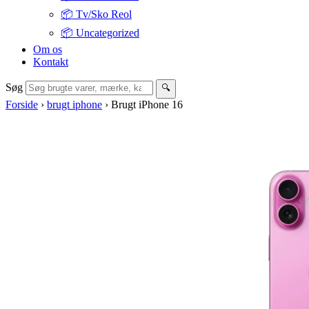
📦 Tv/Sko Reol
📦 Uncategorized
Om os
Kontakt
Søg
🔍
Forside
›
brugt iphone
›
Brugt iPhone 16