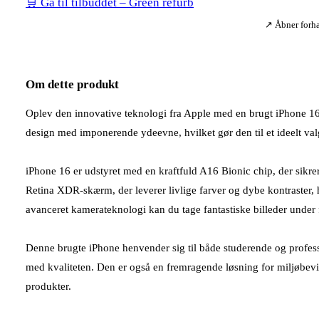
🛒 Gå til tilbuddet – Green refurb
↗ Åbner forha
Om dette produkt
Oplev den innovative teknologi fra Apple med en brugt iPhone 16,
design med imponerende ydeevne, hvilket gør den til et ideelt valg
iPhone 16 er udstyret med en kraftfuld A16 Bionic chip, der sikre
Retina XDR-skærm, der leverer livlige farver og dybe kontraster, h
avanceret kamerateknologi kan du tage fantastiske billeder under fo
Denne brugte iPhone henvender sig til både studerende og profess
med kvaliteten. Den er også en fremragende løsning for miljøbevi
produkter.