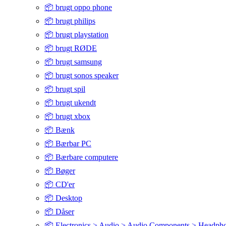
📦 brugt oppo phone
📦 brugt philips
📦 brugt playstation
📦 brugt RØDE
📦 brugt samsung
📦 brugt sonos speaker
📦 brugt spil
📦 brugt ukendt
📦 brugt xbox
📦 Bænk
📦 Bærbar PC
📦 Bærbare computere
📦 Bøger
📦 CD'er
📦 Desktop
📦 Dåser
📦 Electronics > Audio > Audio Components > Headph