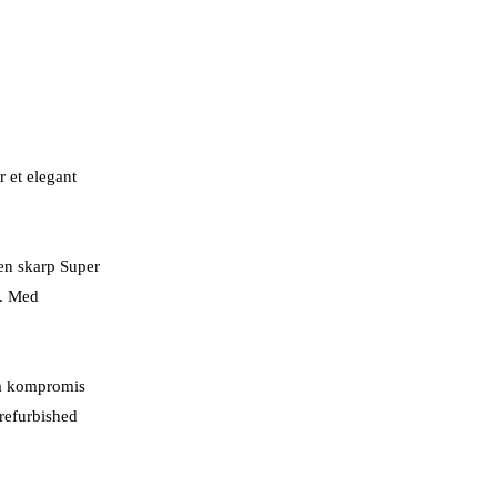
 et elegant
 en skarp Super
r. Med
på kompromis
refurbished