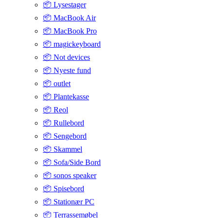
📦 Lysestager
📦 MacBook Air
📦 MacBook Pro
📦 magickeyboard
📦 Not devices
📦 Nyeste fund
📦 outlet
📦 Plantekasse
📦 Reol
📦 Rullebord
📦 Sengebord
📦 Skammel
📦 Sofa/Side Bord
📦 sonos speaker
📦 Spisebord
📦 Stationær PC
📦 Terrassemøbel