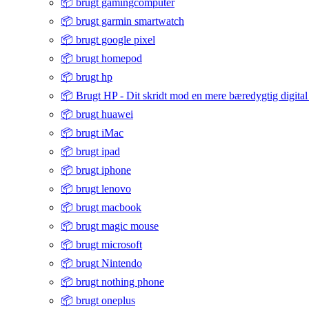
📦 brugt gamingcomputer
📦 brugt garmin smartwatch
📦 brugt google pixel
📦 brugt homepod
📦 brugt hp
📦 Brugt HP - Dit skridt mod en mere bæredygtig digital
📦 brugt huawei
📦 brugt iMac
📦 brugt ipad
📦 brugt iphone
📦 brugt lenovo
📦 brugt macbook
📦 brugt magic mouse
📦 brugt microsoft
📦 brugt Nintendo
📦 brugt nothing phone
📦 brugt oneplus