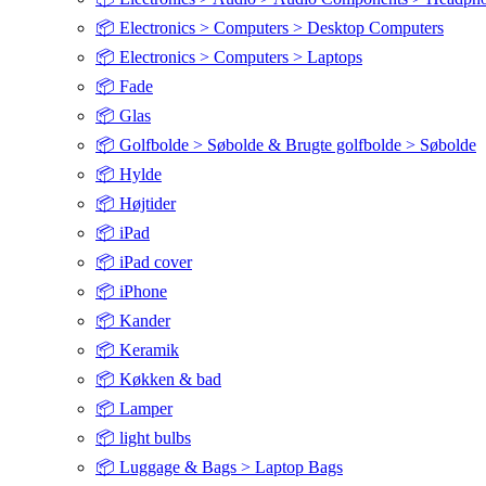
📦 Electronics > Computers > Desktop Computers
📦 Electronics > Computers > Laptops
📦 Fade
📦 Glas
📦 Golfbolde > Søbolde & Brugte golfbolde > Søbolde
📦 Hylde
📦 Højtider
📦 iPad
📦 iPad cover
📦 iPhone
📦 Kander
📦 Keramik
📦 Køkken & bad
📦 Lamper
📦 light bulbs
📦 Luggage & Bags > Laptop Bags