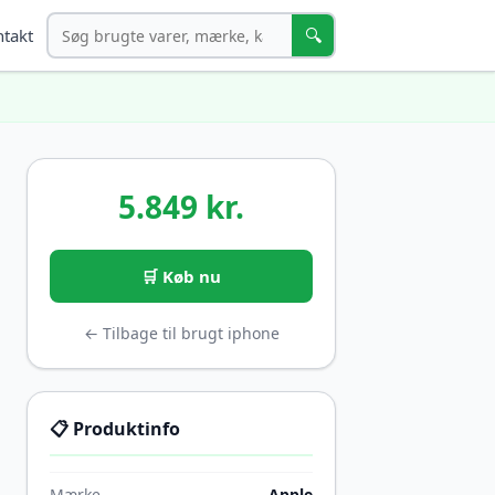
Søg
🔍
takt
5.849 kr.
🛒 Køb nu
← Tilbage til brugt iphone
📋 Produktinfo
Mærke
Apple