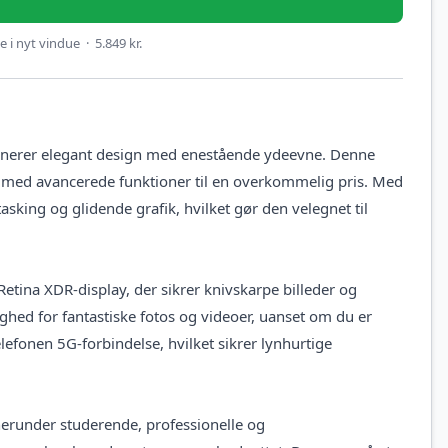
 i nyt vindue · 5.849 kr.
inerer elegant design med enestående ydeevne. Denne
n med avancerede funktioner til en overkommelig pris. Med
asking og glidende grafik, hvilket gør den velegnet til
na XDR-display, der sikrer knivskarpe billeder og
hed for fantastiske fotos og videoer, uanset om du er
lefonen 5G-forbindelse, hvilket sikrer lynhurtige
erunder studerende, professionelle og