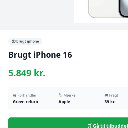
📦 brugt iphone
Brugt iPhone 16
5.849 kr.
🏪 Forhandler
🏷️ Mærke
🚚 Fragt
Green refurb
Apple
39 kr.
🛒 Gå til tilbudd