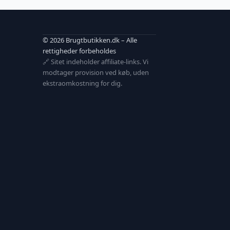
© 2026 Brugtbutikken.dk – Alle
rettigheder forbeholdes
🔗 Sitet indeholder affiliate-links. Vi
modtager provision ved køb, uden
ekstraomkostning for dig.