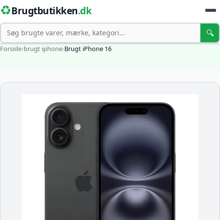
♻️
Brugtbutikken
.dk
Søg
🔍
Forside
›
brugt iphone
›
Brugt iPhone 16