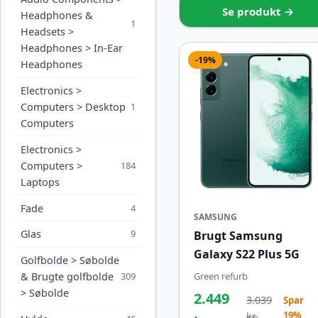
Se produkt →
Headphones &
1
Headsets >
Headphones > In-Ear
-19%
Headphones
Electronics >
Computers > Desktop
1
Computers
Electronics >
Computers >
184
Laptops
Fade
4
SAMSUNG
Glas
9
Brugt Samsung
Galaxy S22 Plus 5G
Golfbolde > Søbolde
Green refurb
& Brugte golfbolde
309
> Søbolde
2.449
3.039
Spar
19%
kr.