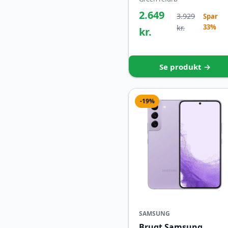
2.649
3.929
Spar
33%
kr.
kr.
Se produkt →
-19%
SAMSUNG
Brugt Samsung