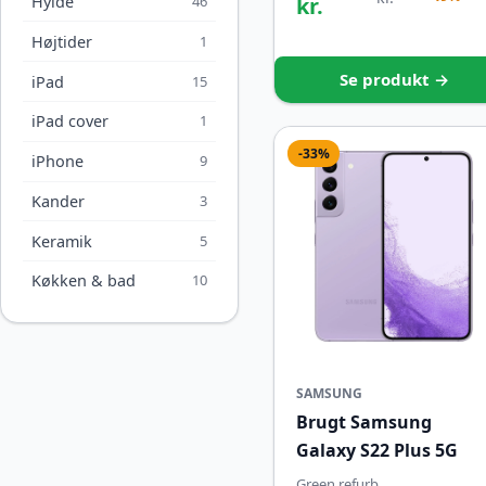
kr.
Hylde
46
Højtider
1
Se produkt →
iPad
15
iPad cover
1
-33%
iPhone
9
Kander
3
Keramik
5
Køkken & bad
10
SAMSUNG
Brugt Samsung
Galaxy S22 Plus 5G
Green refurb