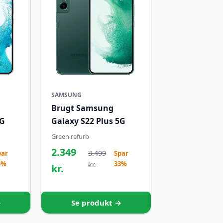
SAMSUNG
Brugt Samsung
5G
Galaxy S22 Plus 5G
Green refurb
2.349
3.499
par
Spar
5%
33%
kr.
kr.
→
Se produkt →