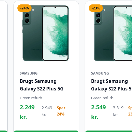
-24%
-23%
SAMSUNG
SAMSUNG
Brugt Samsung
Brugt Samsung
Galaxy S22 Plus 5G
Galaxy S22 Plus 
Green refurb
Green refurb
2.249
2.549
2.949
3.319
Spar
S
24%
2
kr.
kr.
kr.
kr.