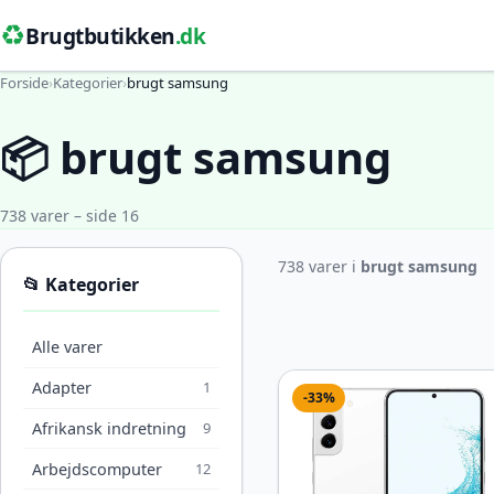
♻️
Brugtbutikken
.dk
Forside
›
Kategorier
›
brugt samsung
📦 brugt samsung
738 varer – side 16
738 varer i
brugt samsung
📂 Kategorier
Alle varer
Adapter
1
-33%
Afrikansk indretning
9
Arbejdscomputer
12