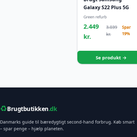
Galaxy S22 Plus 5G
Green refurb
2.449
3.039
Spar
19%
kr.
kr.
Se produkt →
♻️
Brugtbutikken
.dk
Danmarks guide til bæredygtigt second-hand forbrug. Køb smart
– spar penge – hjælp planeten.