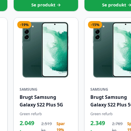
Se produkt →
Se produkt 
-19%
-15%
SAMSUNG
SAMSUNG
Brugt Samsung
Brugt Samsung
Galaxy S22 Plus 5G
Galaxy S22 Plus 
Green refurb
Green refurb
2.049
2.349
2.519
2.769
Spar
S
19%
1
kr.
kr.