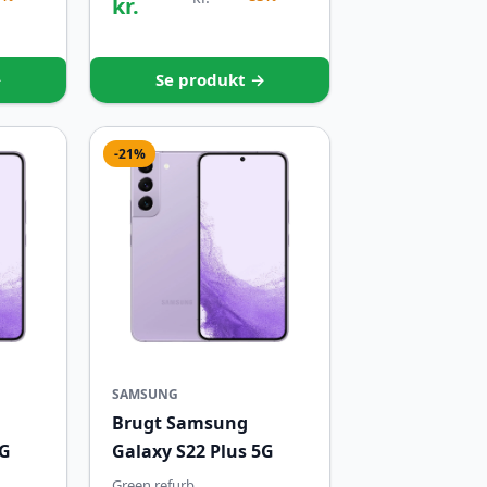
kr.
→
Se produkt →
-21%
SAMSUNG
Brugt Samsung
5G
Galaxy S22 Plus 5G
Green refurb