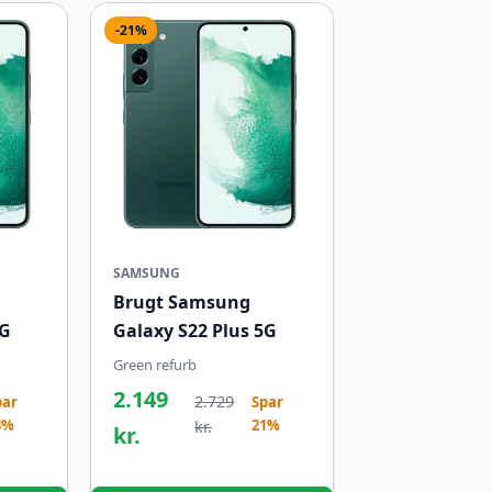
-21%
SAMSUNG
Brugt Samsung
5G
Galaxy S22 Plus 5G
Green refurb
2.149
2.729
par
Spar
3%
21%
kr.
kr.