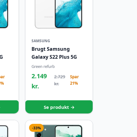
SAMSUNG
Brugt Samsung
5G
Galaxy S22 Plus 5G
Green refurb
2.149
2.729
par
Spar
3%
21%
kr.
kr.
→
Se produkt →
-33%