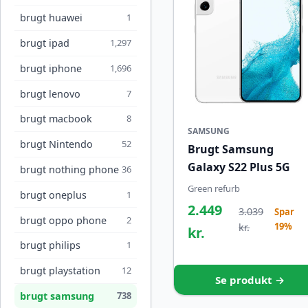
brugt huawei
1
brugt ipad
1,297
brugt iphone
1,696
brugt lenovo
7
brugt macbook
8
SAMSUNG
brugt Nintendo
52
Brugt Samsung
Galaxy S22 Plus 5G
brugt nothing phone
36
Green refurb
brugt oneplus
1
2.449
3.039
Spar
brugt oppo phone
2
19%
kr.
kr.
brugt philips
1
brugt playstation
12
Se produkt →
brugt samsung
738