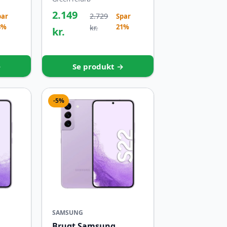
2.149
2.729
par
Spar
3%
21%
kr.
kr.
→
Se produkt →
-5%
SAMSUNG
Brugt Samsung