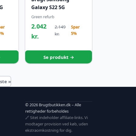
5G
Galaxy S22 5G
Green refurb
2.042
2.149
par
Spar
5%
5%
kr.
kr.
→
Se produkt →
ste »
© 2026 Brugtbutikken.dk – Alle
rettigheder forbeholdes
🔗 Sitet indeholder affiliate-links. Vi
modtager provision ved køb, uden
ekstraomkostning for dig.