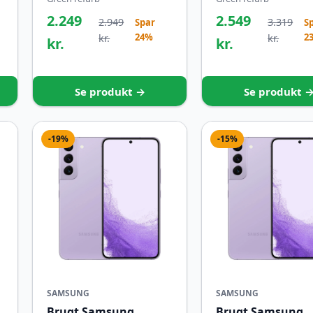
2.249
2.549
2.949
3.319
Spar
S
24%
2
kr.
kr.
kr.
kr.
Se produkt →
Se produkt 
-19%
-15%
SAMSUNG
SAMSUNG
Brugt Samsung
Brugt Samsung