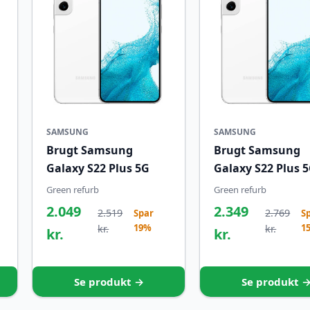
SAMSUNG
SAMSUNG
Brugt Samsung
Brugt Samsung
Galaxy S22 Plus 5G
Galaxy S22 Plus 
Green refurb
Green refurb
2.049
2.349
2.519
2.769
Spar
S
19%
1
kr.
kr.
kr.
kr.
Se produkt →
Se produkt 