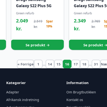
Galaxy S22 Plus 5G
Galaxy S22 Plus 
Green refurb
Green refurb
2.049
2.349
2.519
2.769
Spar
S
19%
1
kr.
kr.
kr.
kr.
Se produkt →
Se produkt 
…
…
« Forrige
1
14
15
16
17
18
31
Næ
Kategorier
Information
Adapter
Om Brugtbutikken
Afrikansk indretning
Kontakt os