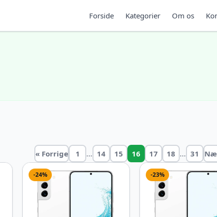
Forside
Kategorier
Om os
Kon
…
…
« Forrige
1
14
15
16
17
18
31
Næ
-24%
-23%