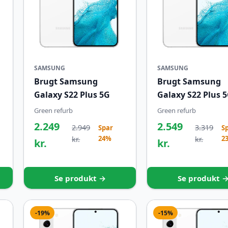
SAMSUNG
SAMSUNG
Brugt Samsung
Brugt Samsung
Galaxy S22 Plus 5G
Galaxy S22 Plus 
Green refurb
Green refurb
2.249
2.549
2.949
3.319
Spar
S
24%
2
kr.
kr.
kr.
kr.
Se produkt →
Se produkt 
-19%
-15%