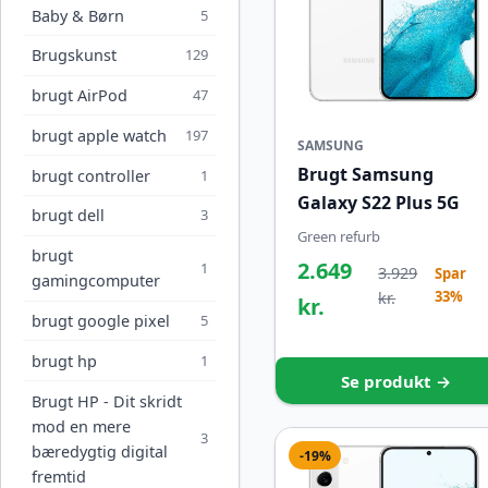
Baby & Børn
5
Brugskunst
129
brugt AirPod
47
brugt apple watch
197
SAMSUNG
Brugt Samsung
brugt controller
1
Galaxy S22 Plus 5G
brugt dell
3
Green refurb
brugt
2.649
1
3.929
Spar
gamingcomputer
33%
kr.
kr.
brugt google pixel
5
brugt hp
1
Se produkt →
Brugt HP - Dit skridt
mod en mere
3
bæredygtig digital
-19%
fremtid