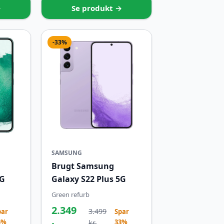
→
Se produkt →
-33%
SAMSUNG
Brugt Samsung
5G
Galaxy S22 Plus 5G
Green refurb
2.349
3.499
par
Spar
5%
33%
kr.