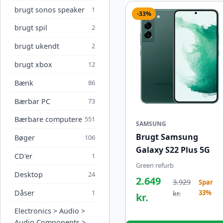
brugt sonos speaker
1
-33%
brugt spil
2
brugt ukendt
2
brugt xbox
12
Bænk
86
Bærbar PC
73
Bærbare computere
551
SAMSUNG
Brugt Samsung
Bøger
106
Galaxy S22 Plus 5G
CD'er
1
Green refurb
Desktop
24
2.649
3.929
Spar
Dåser
1
33%
kr.
kr.
Electronics > Audio >
Audio Components >