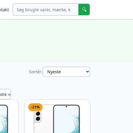
Søg
🔍
takt
Sortér:
ste »
-21%