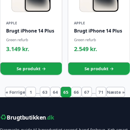
APPLE
APPLE
Brugt iPhone 14 Plus
Brugt iPhone 14 Plus
Green refurb
Green refurb
3.149 kr.
2.549 kr.
Se produkt →
Se produkt →
…
…
« Forrige
1
63
64
65
66
67
71
Næste »
♻️
Brugtbutikken
.dk
Danmarks guide til bæredygtigt second-hand forbrug. Køb smart