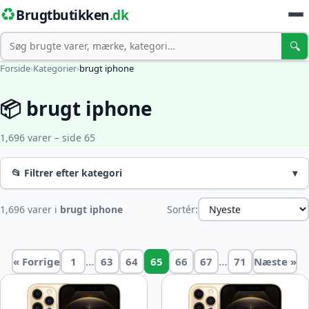
♻️
Brugtbutikken
.dk
Søg
🔍
Forside
›
Kategorier
›
brugt iphone
📦 brugt iphone
1,696 varer – side 65
📂 Filtrer efter kategori
▾
1,696 varer i
brugt iphone
Sortér:
…
…
« Forrige
1
63
64
65
66
67
71
Næste »