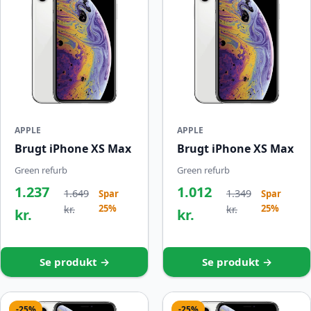
APPLE
APPLE
Brugt iPhone XS Max
Brugt iPhone XS Max
Green refurb
Green refurb
1.237
1.012
1.649
1.349
Spar
Spar
25%
25%
kr.
kr.
kr.
kr.
Se produkt →
Se produkt →
-25%
-25%