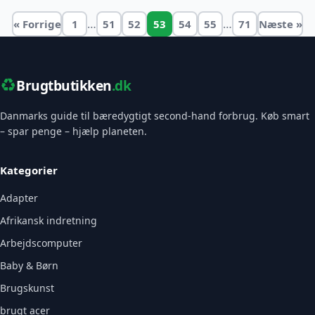
…
…
« Forrige
1
51
52
53
54
55
71
Næste »
♻️
Brugtbutikken
.dk
Danmarks guide til bæredygtigt second-hand forbrug. Køb smart
– spar penge – hjælp planeten.
Kategorier
Adapter
Afrikansk indretning
Arbejdscomputer
Baby & Børn
Brugskunst
brugt acer