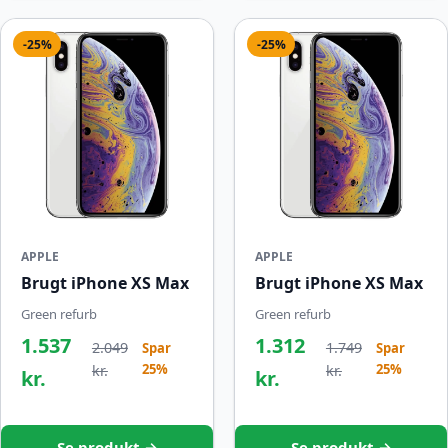
-25%
-25%
APPLE
APPLE
Brugt iPhone XS Max
Brugt iPhone XS Max
Green refurb
Green refurb
1.537
1.312
2.049
1.749
Spar
Spar
25%
25%
kr.
kr.
kr.
kr.
Se produkt →
Se produkt →