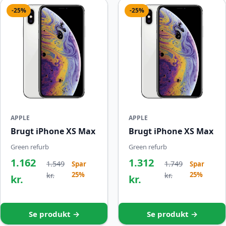
-25%
-25%
APPLE
APPLE
Brugt iPhone XS Max
Brugt iPhone XS Max
Green refurb
Green refurb
1.162
1.312
1.549
1.749
Spar
Spar
25%
25%
kr.
kr.
kr.
kr.
Se produkt →
Se produkt →