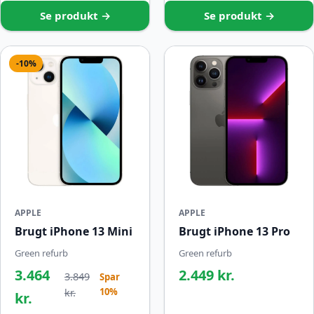
Se produkt →
Se produkt →
-10%
APPLE
APPLE
Brugt iPhone 13 Mini
Brugt iPhone 13 Pro
Green refurb
Green refurb
3.464
2.449 kr.
3.849
Spar
10%
kr.
kr.