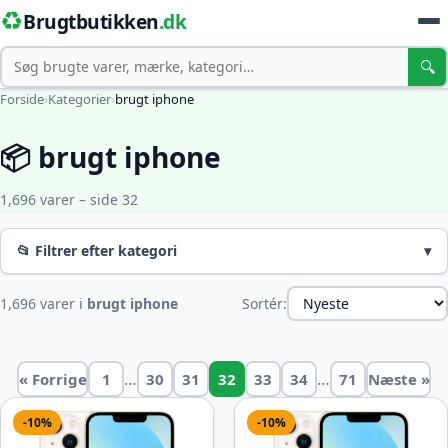
♻️
Brugtbutikken
.dk
Søg
🔍
Forside
›
Kategorier
›
brugt iphone
📦 brugt iphone
1,696 varer – side 32
📂 Filtrer efter kategori
▾
1,696 varer i
brugt iphone
Sortér:
…
…
« Forrige
1
30
31
32
33
34
71
Næste »
-10%
-10%