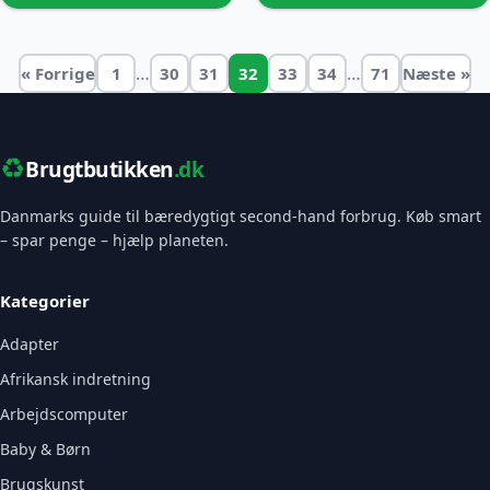
…
…
« Forrige
1
30
31
32
33
34
71
Næste »
♻️
Brugtbutikken
.dk
Danmarks guide til bæredygtigt second-hand forbrug. Køb smart
– spar penge – hjælp planeten.
Kategorier
Adapter
Afrikansk indretning
Arbejdscomputer
Baby & Børn
Brugskunst