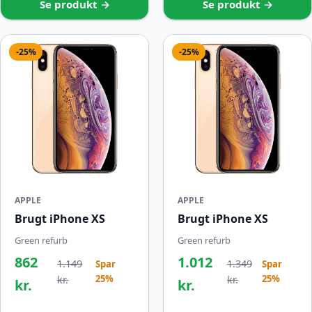
Se produkt →
Se produkt →
-25%
-25%
APPLE
APPLE
Brugt iPhone XS
Brugt iPhone XS
Green refurb
Green refurb
862
1.012
1.149
1.349
Spar
Spar
25%
25%
kr.
kr.
kr.
kr.