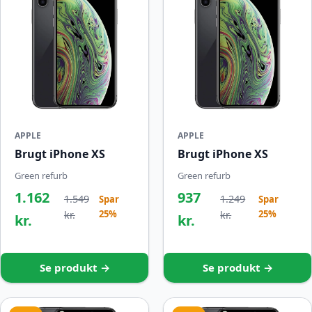
APPLE
APPLE
Brugt iPhone XS
Brugt iPhone XS
Green refurb
Green refurb
1.162
937
1.549
1.249
Spar
Spar
25%
25%
kr.
kr.
kr.
kr.
Se produkt →
Se produkt →