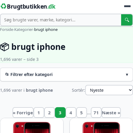
♻️
Brugtbutikken
.dk
Søg
🔍
Forside
›
Kategorier
›
brugt iphone
📦 brugt iphone
1,696 varer – side 3
📂 Filtrer efter kategori
▾
1,696 varer i
brugt iphone
Sortér:
…
« Forrige
1
2
3
4
5
71
Næste »