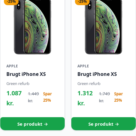
-25%
-25%
APPLE
APPLE
Brugt iPhone XS
Brugt iPhone XS
Green refurb
Green refurb
1.087
1.312
1.449
1.749
Spar
Spar
25%
25%
kr.
kr.
kr.
kr.
Se produkt →
Se produkt →