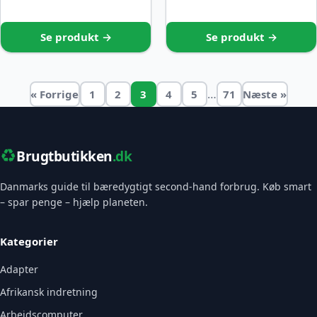
Se produkt →
Se produkt →
…
« Forrige
1
2
3
4
5
71
Næste »
♻️
Brugtbutikken
.dk
Danmarks guide til bæredygtigt second-hand forbrug. Køb smart
– spar penge – hjælp planeten.
Kategorier
Adapter
Afrikansk indretning
Arbejdscomputer