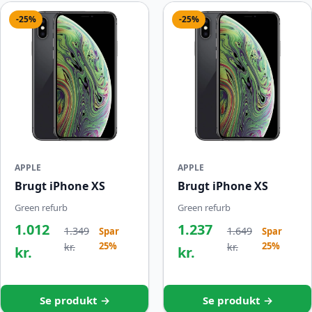
-25%
-25%
APPLE
APPLE
Brugt iPhone XS
Brugt iPhone XS
Green refurb
Green refurb
1.012
1.237
1.349
1.649
Spar
Spar
25%
25%
kr.
kr.
kr.
kr.
Se produkt →
Se produkt →