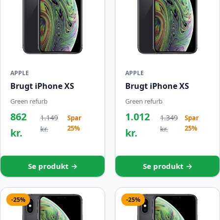
APPLE
APPLE
Brugt iPhone XS
Brugt iPhone XS
Green refurb
Green refurb
862
1.012
1.149
1.349
Spar
Spar
25%
25%
kr.
kr.
kr.
kr.
Se produkt →
Se produkt →
-25%
-25%