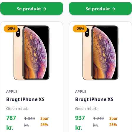
Se produkt →
Se produkt →
-25%
-25%
APPLE
APPLE
Brugt iPhone XS
Brugt iPhone XS
Green refurb
Green refurb
787
937
1.049
1.249
Spar
Spar
25%
25%
kr.
kr.
kr.
kr.