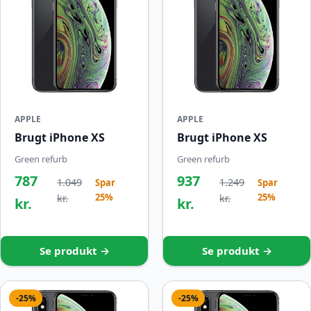
APPLE
APPLE
Brugt iPhone XS
Brugt iPhone XS
Green refurb
Green refurb
787
937
1.049
1.249
Spar
Spar
25%
25%
kr.
kr.
kr.
kr.
Se produkt →
Se produkt →
-25%
-25%